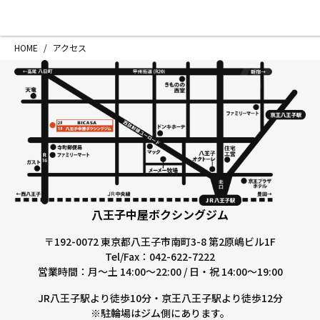
HOME
施設紹介
アク
HOME
/
アクセス
ACC
ジムについて
アクセス
トレーニング
会員様の声
アマ・スパー各大会・キッズ
よくあるご質
選手・スタッフ
お知らせ
入会案内
サポーター募
見学・1日体験
お問い合わせ
法人会員について
個人情報保護
八王子中屋ボクシングジム
八王子中屋ボクシングジム
〒192-0072 東京都八王子市南町3-8 第2原嶋ビル1F
〒192-0072 東京都八王子市南町3-8 第2原嶋
Tel/Fax：042-622-7222
Tel/Fax：042-622-7222
営業時間：月〜土 14:00〜22:00 / 日・祝 14:00〜19:00
営業時間：月〜土 14:00〜22:00 / 日・祝 14:00〜
JR八王子駅より徒歩10分・京王八王子駅より徒歩12分
※駐輪場はジム側にあります。