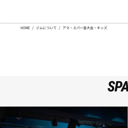
HOME
/
ジムについて
/
アマ・スパー各大会・キッズ
八王子中屋ボクシングジム
〒192-0072 東京都八王子市南町3-8
Tel/Fax：042-622-7222
営業時間：月〜土 14:00〜22:00 / 日・祝
SP