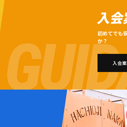
入会
初めてでも
か？
入会案