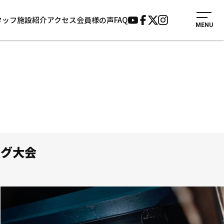
タッフ
施設紹介
アクセス
会員様の声
FAQ
MENU
入会案内
会員様の声
アマ・スパー各大
見学・1日体験
よくあるご質問
GAME E
法人会員について
お知らせ
施設紹介
サポーター募集
アクセス
お問い合わせ
個人情報保護方針
ング大会