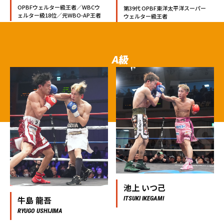
OPBFウェルター級王者／WBCウ
第39代 OPBF東洋太平洋スーパー
ェルター級18位／元WBO-AP王者
ウェルター級王者
A級
A-
CLASS
池上 いつ己
牛島 龍吾
ITSUKI IKEGAMI
RYUGO USHIJIMA