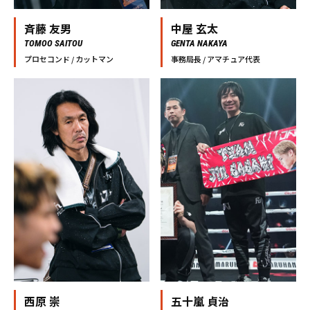
斉藤 友男
中屋 玄太
TOMOO SAITOU
GENTA NAKAYA
プロセコンド / カットマン
事務局長 / アマチュア代表
西原 崇
五十嵐 貞治