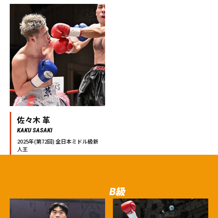
佐々木 革
KAKU SASAKI
2025年(第72回) 全日本ミドル級新
人王
B級
B-