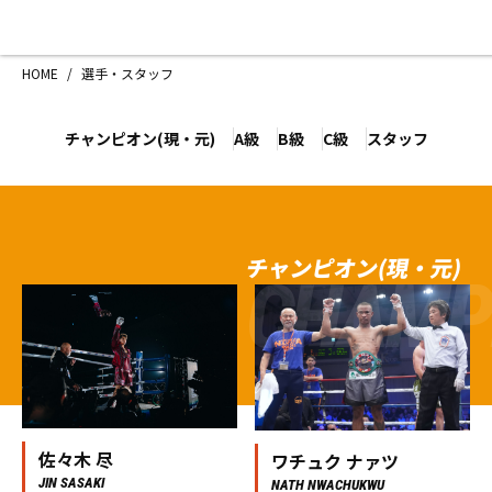
HOME
施設紹介
選手・ス
HOME
/
選手・スタッフ
TE
ジムについて
アクセス
トレーニング
会員様の声
チャンピオン(現・元)
A級
B級
C級
スタッフ
アマ・スパー各大会・キッズ
よくあるご質
選手・スタッフ
お知らせ
入会案内
サポーター募
チャンピオン(現・元)
見学・1日体験
お問い合わせ
CHAMP
法人会員について
個人情報保護
八王子中屋ボクシングジム
〒192-0072 東京都八王子市南町3-8 第2原嶋
Tel/Fax：042-622-7222
営業時間：月〜土 14:00〜22:00 / 日・祝 14:00〜
佐々木 尽
ワチュク ナァツ
JIN SASAKI
NATH NWACHUKWU