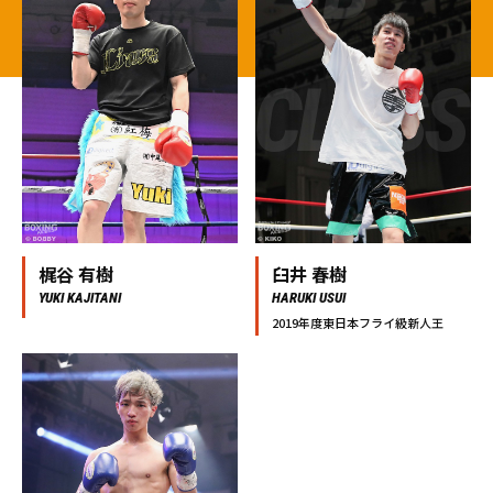
CLASS
梶谷 有樹
臼井 春樹
YUKI KAJITANI
HARUKI USUI
2019年度東日本フライ級新人王