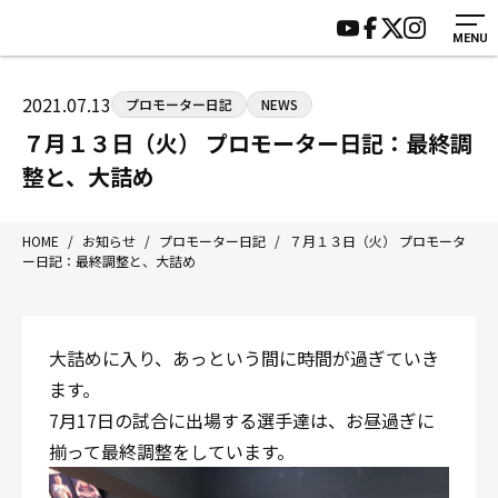
MENU
HOME
施設紹介
ジムについて
アクセス
2021.07.13
プロモーター日記
NEWS
トレーニング
会員様の声
７月１３日（火） プロモーター日記：最終調
アマ・スパー各大会・キッズ
よくあるご質問
整と、大詰め
選手・スタッフ
お知らせ
入会案内
サポーター募集
HOME
/
お知らせ
/
プロモーター日記
/
７月１３日（火） プロモータ
ー日記：最終調整と、大詰め
見学・1日体験
お問い合わせ
法人会員について
個人情報保護方針
八王子中屋ボクシングジム
大詰めに入り、あっという間に時間が過ぎていき
〒192-0072 東京都八王子市南町3-8 第2原嶋ビル1F
ます。
Tel/Fax：042-622-7222
7月17日の試合に出場する選手達は、お昼過ぎに
営業時間：月〜土 14:00〜22:00 / 日・祝 14:00〜19:00
揃って最終調整をしています。