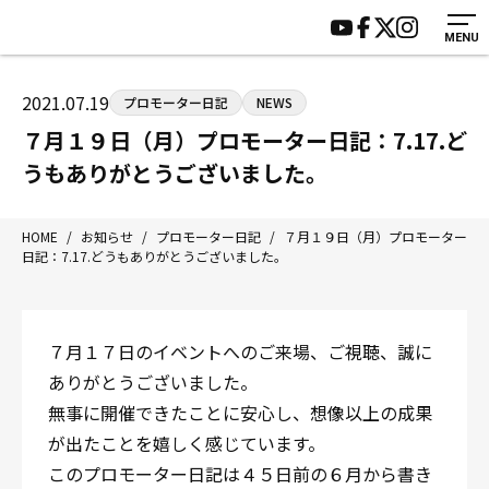
MENU
HOME
施設紹介
ジムについて
アクセス
2021.07.19
プロモーター日記
NEWS
トレーニング
会員様の声
７月１９日（月）プロモーター日記：7.17.ど
アマ・スパー各大会・キッズ
よくあるご質問
うもありがとうございました。
選手・スタッフ
お知らせ
入会案内
サポーター募集
HOME
/
お知らせ
/
プロモーター日記
/
７月１９日（月）プロモーター
日記：7.17.どうもありがとうございました。
見学・1日体験
お問い合わせ
法人会員について
個人情報保護方針
八王子中屋ボクシングジム
７月１７日のイベントへのご来場、ご視聴、誠に
〒192-0072 東京都八王子市南町3-8 第2原嶋ビル1F
ありがとうございました。
Tel/Fax：042-622-7222
無事に開催できたことに安心し、想像以上の成果
営業時間：月〜土 14:00〜22:00 / 日・祝 14:00〜19:00
が出たことを嬉しく感じています。
このプロモーター日記は４５日前の６月から書き