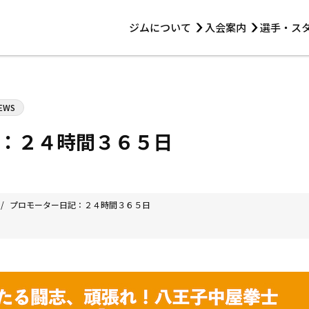
ジムについて
入会案内
選手・ス
HOME
ジムについて
トレーニング
見学・1日体験
 第2原嶋ビル1F
トレーニング
EWS
アマ・スパー各大会・キッズ
法人会員について
アマ・スパー各大会・キッズ
 14:00〜19:00
：２４時間３６５日
選手・スタッフ
/
プロモーター日記：２４時間３６５日