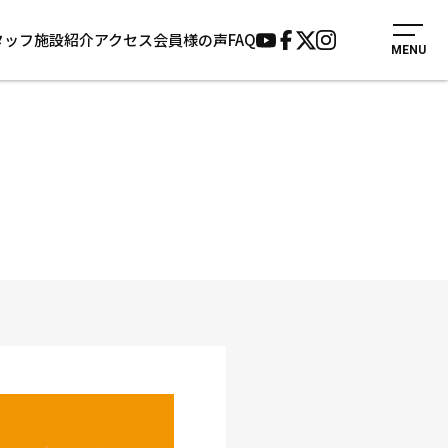
タッフ
施設紹介
アクセス
会員様の声
FAQ
MENU
入会案内
会員様の声
見学・1日体験
よくあるご質問
法人会員について
お知らせ
施設紹介
サポーター募集
アクセス
お問い合わせ
個人情報保護方針