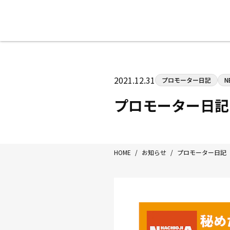
八王子中屋ボクシングジム
〒192-0072 東京都八王子市南町3-8
2021.12.31
プロモーター日記
N
Tel/Fax：042-622-7222
営業時間：月〜土 14:00〜22:00 / 日・祝
プロモーター日記
HOME
/
お知らせ
/
プロモーター日記