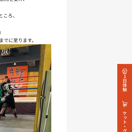
ところ、
」
までに至ります。
1日体験
チケット・グッズ