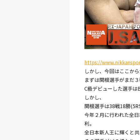
https://www.nikkanspo
しかし、今回はここから
まずは関根選手がまだ３
C級デビューした選手は
しかし、
関根選手は38戦18勝(5
今年２月に行われた全日本
利。
全日本新人王に輝くと共