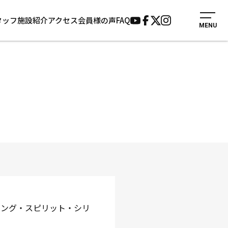
タッフ
施設紹介
アクセス
会員様の声
FAQ
MENU
入会案内
会員様の声
見学・1日体験
よくあるご質問
法人会員について
お知らせ
施設紹介
サポーター募集
。
アクセス
お問い合わせ
個人情報保護方針
ィング・スピリット・シリ