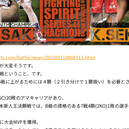
rts.com/battle/news/202205110000515.html
が大変そうです。
戦ということ、です。
B級に上がるためには４勝（２引き分けで１勝扱い）を必要と
RSC)20敗のアマキャリアがあり、
新人王決勝戦では、B級の資格のある7戦4勝(2KO)1敗の選
に大会MVPを獲得。