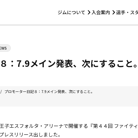
ジムについて
入会案内
選手・ス
HOME
ジムについて
トレーニング
見学・1日体験
 第2原嶋ビル1F
トレーニング
EWS
アマ・スパー各大会・キッズ
法人会員について
アマ・スパー各大会・キッズ
 14:00〜19:00
８：7.9メイン発表、次にすること
選手・スタッフ
/
プロモーター日記８：7.9メイン発表、次にすること。
王子エスフォルタ・アリーナで開催する『第４４回 ファイテ
プレスリリース出しました。