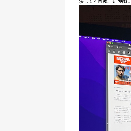
決して４回戦、６回戦に