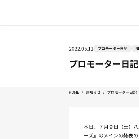
八王子中屋ボクシングジム
〒192-0072 東京都八王子市南町3-8
2022.05.11
プロモーター日記
N
Tel/Fax：042-622-7222
営業時間：月〜土 14:00〜22:00 / 日・祝
プロモーター日記
HOME
/
お知らせ
/
プロモーター日記
本日、７月９日（土）八
ーズ』のメインの発表の