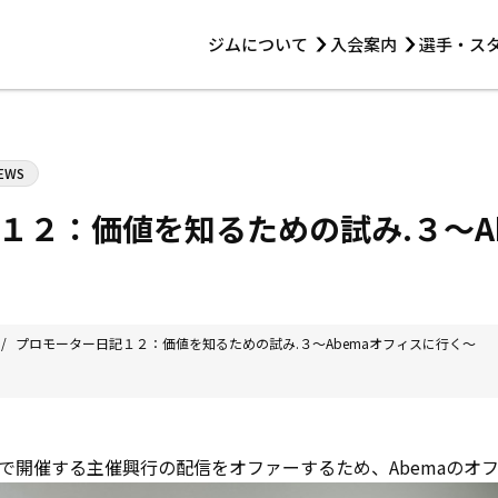
ジムについて
入会案内
選手・ス
HOME
ジムについて
トレーニング
見学・1日体験
 第2原嶋ビル1F
トレーニング
EWS
アマ・スパー各大会・キッズ
法人会員について
アマ・スパー各大会・キッズ
 14:00〜19:00
１２：価値を知るための試み.３〜A
選手・スタッフ
/
プロモーター日記１２：価値を知るための試み.３〜Abemaオフィスに行く〜
で開催する主催興行の配信をオファーするため、Abemaのオ