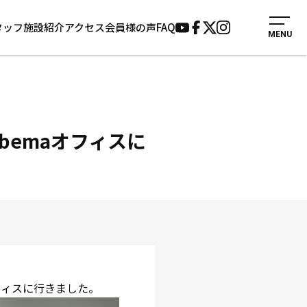
タッフ
施設紹介
アクセス
会員様の声
FAQ
MENU
入会案内
会員様の声
見学・1日体験
よくあるご質問
法人会員について
お知らせ
施設紹介
サポーター募集
bemaオフィスに
アクセス
お問い合わせ
個人情報保護方針
フィスに行きました。