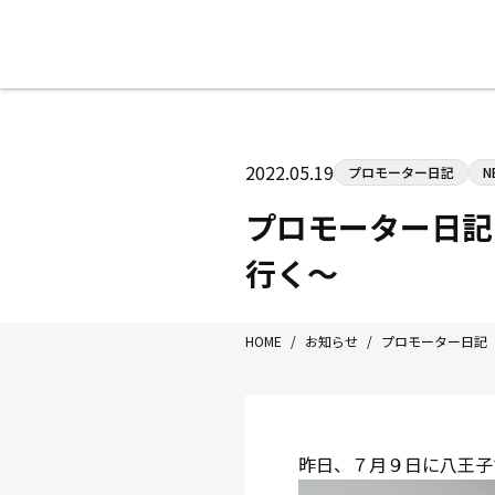
八王子中屋ボクシングジム
〒192-0072 東京都八王子市南町3-8
2022.05.19
プロモーター日記
N
Tel/Fax：042-622-7222
営業時間：月〜土 14:00〜22:00 / 日・祝
プロモーター日記
行く〜
HOME
/
お知らせ
/
プロモーター日記
昨日、７月９日に八王子