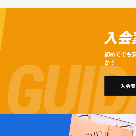
入会
初めてでも
か？
入会案