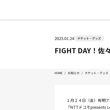
八王子中屋ボクシングジム
〒192-0072 東京都八王子市南町3-8
2025.01.24
チケット・グッズ
Tel/Fax：042-622-7222
営業時間：月〜土 14:00〜22:00 / 日・祝
FIGHT DAY
HOME
/
お知らせ
/
チケット・グッズ
１月２４日（金）有明ア
『NTTドコモpresents