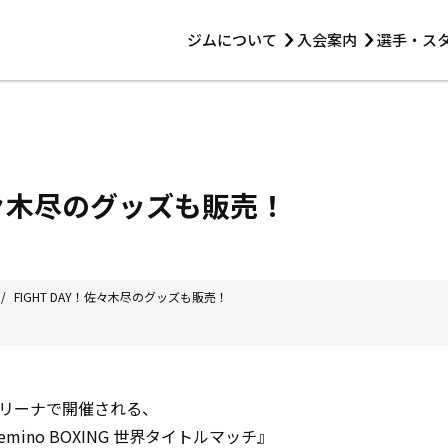
ジムについて
入会案内
選手・ス
HOME
ジムについて
トレーニング
見学・1日体験
 第2原嶋ビル1F
トレーニング
アマ・スパー各大会・キッズ
法人会員について
アマ・スパー各大会・キッズ
 14:00〜19:00
！佐々木尽のグッズも販売！
選手・スタッフ
/
FIGHT DAY！佐々木尽のグッズも販売！
リーナで開催される、
 Lemino BOXING 世界タイトルマッチ』