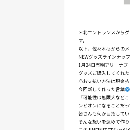
＊北エントランスからグ
す。
以下、佐々木尽からのメ
NEWグッズラインナッ
1月24日有明アリーナ
グッズご購入してくれた
⚠︎お支払い方法は現金
今回新しく作った言葉
『可能性は無限大などこ
ンピオンになることだっ
皆さんも何か目指してい
そんな想いを込めて作り
このJINFINITET