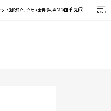
タッフ
施設紹介
アクセス
会員様の声
FAQ
MENU
入会案内
会員様の声
見学・1日体験
よくあるご質問
法人会員について
お知らせ
施設紹介
サポーター募集
アクセス
お問い合わせ
個人情報保護方針