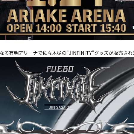
る有明アリーナで佐々木尽の”JINFINITY”グッズが販売さ