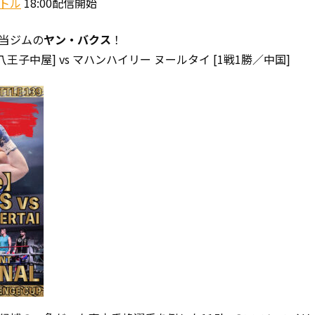
トル
18:00配信開始
当ジムの
ヤン・バクス
！
八王子中屋] vs マハンハイリー ヌールタイ [1戦1勝／中国]