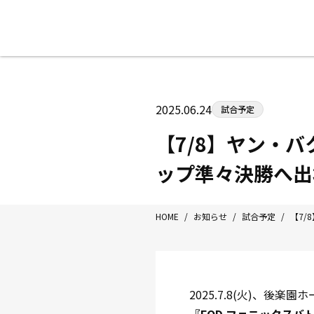
八王子中屋ボクシングジム
〒192-0072 東京都八王子市南町3-8
2025.06.24
試合予定
Tel/Fax：042-622-7222
営業時間：月〜土 14:00〜22:00 / 日・祝
【7/8】ヤン・
ップ準々決勝へ出
HOME
/
お知らせ
/
試合予定
/
【7/
2025.7.8(火)、後楽