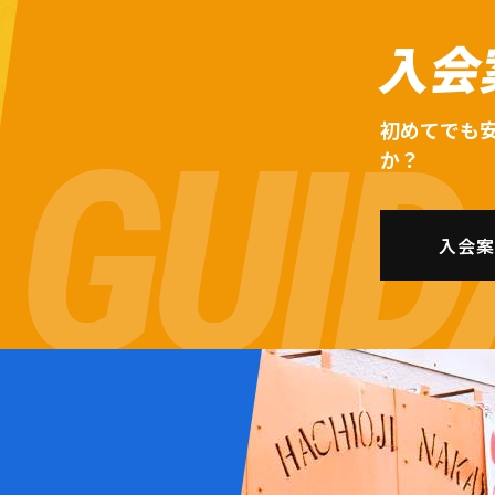
入会
初めてでも
か？
入会案