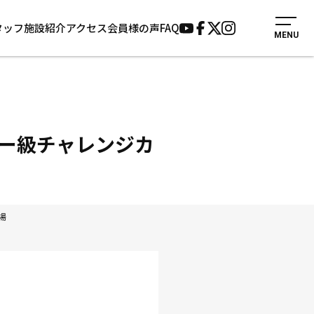
タッフ
施設紹介
アクセス
会員様の声
FAQ
MENU
入会案内
会員様の声
見学・1日体験
よくあるご質問
法人会員について
お知らせ
施設紹介
サポーター募集
ビー級チャレンジカ
アクセス
お問い合わせ
個人情報保護方針
場