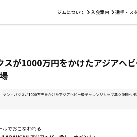
ジムについて
入会案内
選手・ス
HOME
ジムについて
トレーニング
見学・1日体験
 第2原嶋ビル1F
トレーニング
アマ・スパー各大会・キッズ
法人会員について
アマ・スパー各大会・キッズ
 14:00〜19:00
バクスが1000万円をかけたアジアヘ
選手・スタッフ
場
8】ヤン・バクスが1000万円をかけたアジアヘビー級チャレンジカップ準々決勝へ出
園ホールでおこなわれる