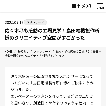
MENU
HOME
施設紹介
ジムについて
アクセス
2025.07.18
スポンサード
トレーニング
会員様の声
佐々木尽も感動の工場見学！島田電機製作所
アマ・スパー各大会・キッズ
よくあるご質問
様のクリエイティブ空間がすごかった
選手・スタッフ
お知らせ
入会案内
サポーター募集
HOME
/
お知らせ
/
スポンサード
/
佐々木尽も感動の工場見学！島田電
機製作所様のクリエイティブ空間がすごかった
見学・1日体験
お問い合わせ
法人会員について
個人情報保護方針
八王子中屋ボクシングジム
佐々木尽選手の6.19世界戦でスポンサーになって
〒192-0072 東京都八王子市南町3-8 第2原嶋ビル1F
いただいた『島田電機製作所』様へご挨拶にうか
Tel/Fax：042-622-7222
がいました。
営業時間：月〜土 14:00〜22:00 / 日・祝 14:00〜19:00
エレベーターのボタンを作っている普通の工場か
と思いきや、創造性のかたまりのような社内にビ