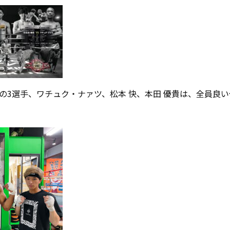
の3選手、ワチュク・ナァツ、松本 快、本田 優貴は、全員良