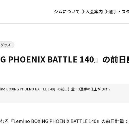
ジムについて
入会案内
選手・ス
HOME
ジムについて
トレーニング
見学・1日体験
 第2原嶋ビル1F
トレーニング
・グッズ
アマ・スパー各大会・キッズ
法人会員について
アマ・スパー各大会・キッズ
 14:00〜19:00
ING PHOENIX BATTLE 140』
選手・スタッフ
ino BOXING PHOENIX BATTLE 140』の前日計量！3選手の仕上がりは？
れる『Lemino BOXING PHOENIX BATTLE 140』の前日計量