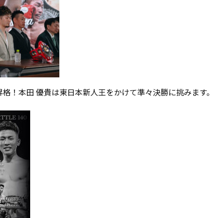
級昇格！本田 優貴は東日本新人王をかけて準々決勝に挑みます。