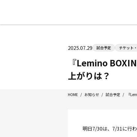
八王子中屋ボクシングジム
〒192-0072 東京都八王子市南町3-8
2025.07.29
試合予定
チケット
Tel/Fax：042-622-7222
営業時間：月〜土 14:00〜22:00 / 日・祝
『Lemino BOX
上がりは？
HOME
/
お知らせ
/
試合予定
/
『Lem
明日7/30は、7/31に行わ