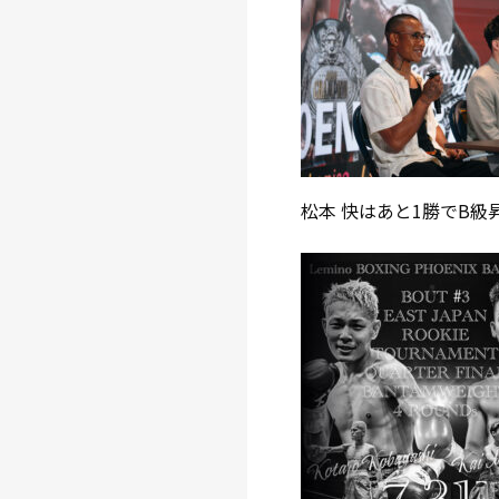
松本 快はあと1勝でB