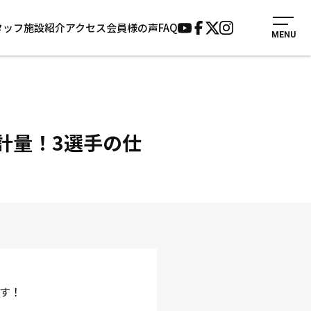
タッフ
施設紹介
アクセス
会員様の声
FAQ
MENU
入会案内
会員様の声
見学・1日体験
よくあるご質問
法人会員について
お知らせ
施設紹介
サポーター募集
の前日計量！3選手の仕
アクセス
お問い合わせ
個人情報保護方針
です！