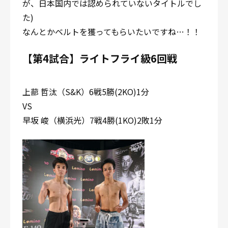
が、日本国内では認められていないタイトルでし
た)
なんとかベルトを獲ってもらいたいですね…！！
【第4試合】ライトフライ級6回戦
上蔀 哲汰（S&K）6戦5勝(2KO)1分
VS
早坂 峻（横浜光）7戦4勝(1KO)2敗1分