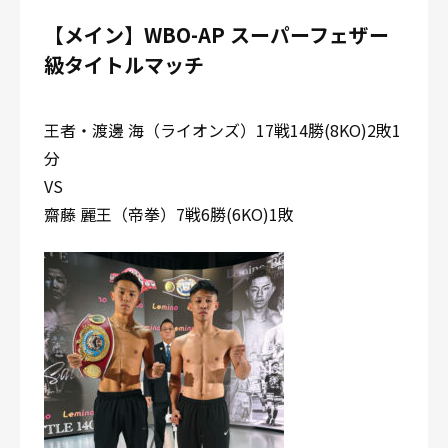
【メイン】WBO-AP スーパーフェザー
級タイトルマッチ
王者・渡邊 海（ライオンズ）17戦14勝(8KO)2敗1
分
VS
齋藤 麗王（帝拳）7戦6勝(6KO)1敗