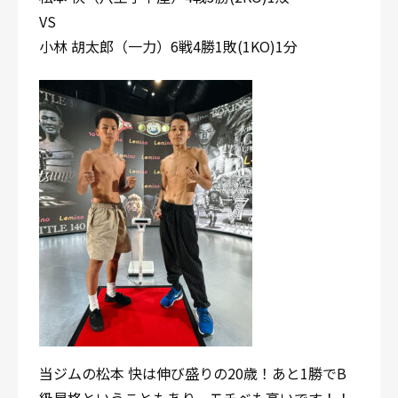
VS
小林 胡太郎（一力）6戦4勝1敗(1KO)1分
当ジムの松本 快は伸び盛りの20歳！あと1勝でB
級昇格ということもあり、モチベも高いです！！