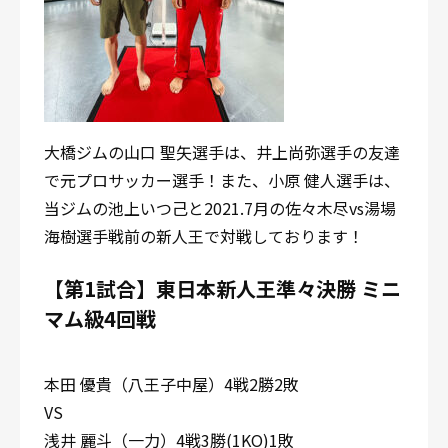
大橋ジムの山口 聖矢選手は、井上尚弥選手の友達
で元プロサッカー選手！また、小原 健人選手は、
当ジムの池上いつ己と2021.7月の佐々木尽vs湯場
海樹選手戦前の新人王で対戦しております！
【第1試合】東日本新人王準々決勝 ミニ
マム級4回戦
本田 優貴（八王子中屋）4戦2勝2敗
VS
浅井 麗斗（一力）4戦3勝(1KO)1敗