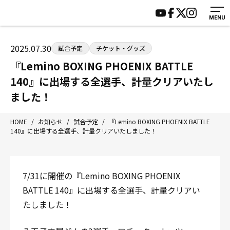
MENU
HOME
施設紹介
ジムについて
アクセス
2025.07.30
試合予定
チケット・グッズ
トレーニング
会員様の声
『Lemino BOXING PHOENIX BATTLE
アマ・スパー各大会・キッズ
よくあるご質問
140』に出場する全選手、計量クリアいたし
選手・スタッフ
お知らせ
ました！
入会案内
サポーター募集
HOME
/
お知らせ
/
試合予定
/
『Lemino BOXING PHOENIX BATTLE
見学・1日体験
お問い合わせ
140』に出場する全選手、計量クリアいたしました！
法人会員について
個人情報保護方針
八王子中屋ボクシングジム
7/31に開催の『Lemino BOXING PHOENIX
〒192-0072 東京都八王子市南町3-8 第2原嶋ビル1F
BATTLE 140』に出場する全選手、計量クリアい
Tel/Fax：042-622-7222
営業時間：月〜土 14:00〜22:00 / 日・祝 14:00〜19:00
たしました！