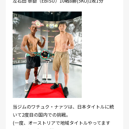
左右田 泰臣（EBISU）10戦8勝(5KO)1敗1分
当ジムのワチュク・ナァツは、日本タイトルに続
いて2度目の国内での挑戦。
(一度、オーストリアで地域タイトルやってます