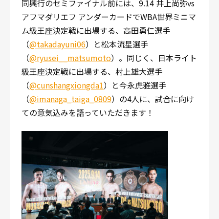
同興行のセミファイナル前には、9.14 井上尚弥vs
アフマダリエフ アンダーカードでWBA世界ミニマ
ム級王座決定戦に出場する、高田勇仁選手
（
@takadayuni06
）と松本流星選手
（
@ryusei__matsumoto
）。同じく、日本ライト
級王座決定戦に出場する、村上雄大選手
（
@cunshangxiongda1
）と今永虎雅選手
（
@imanaga_taiga_0809
）の4人に、試合に向け
ての意気込みを語っていただきます！