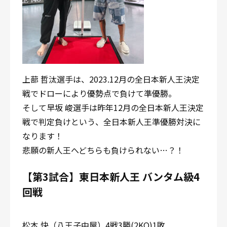
上蔀 哲汰選手は、2023.12月の全日本新人王決定
戦でドローにより優勢点で負けて準優勝。
そして早坂 峻選手は昨年12月の全日本新人王決定
戦で判定負けという、全日本新人王準優勝対決に
なります！
悲願の新人王へどちらも負けられない…？！
【第3試合】東日本新人王 バンタム級4
回戦
松本 快（八王子中屋）4戦3勝(2KO)1敗