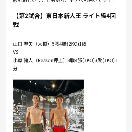
【第2試合】東日本新人王 ライト級4回
戦
山口 聖矢（大橋）5戦4勝(2KO)1敗
VS
小原 健人（Reason押上）8戦4勝(1KO)3敗(1KO)1
分