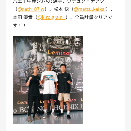
八王子中屋ジムの3選手、ワチュク・ナァツ
（
@nath_87.w
）、松本 快（
@matsu.kaikai
）、
本田 優貴（
@kiro.gram_
）、全員計量クリアで
す！！