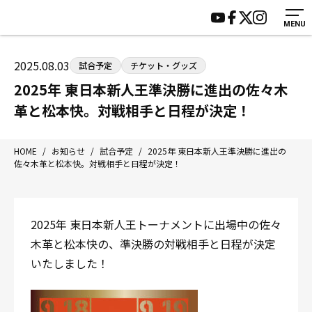
MENU
HOME
施設紹介
ジムについて
アクセス
2025.08.03
試合予定
チケット・グッズ
トレーニング
会員様の声
2025年 東日本新人王準決勝に進出の佐々木
アマ・スパー各大会・キッズ
よくあるご質問
革と松本快。対戦相手と日程が決定！
選手・スタッフ
お知らせ
入会案内
サポーター募集
HOME
/
お知らせ
/
試合予定
/
2025年 東日本新人王準決勝に進出の
佐々木革と松本快。対戦相手と日程が決定！
見学・1日体験
お問い合わせ
法人会員について
個人情報保護方針
八王子中屋ボクシングジム
2025年 東日本新人王トーナメントに出場中の佐々
〒192-0072 東京都八王子市南町3-8 第2原嶋ビル1F
木革と松本快の、準決勝の対戦相手と日程が決定
Tel/Fax：042-622-7222
いたしました！
営業時間：月〜土 14:00〜22:00 / 日・祝 14:00〜19:00