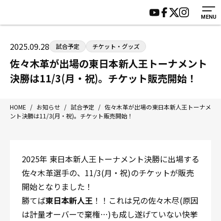
MENU
HOME
施設紹介
ジムについて
アクセス
2025.09.28
試合予定
チケット・グッズ
トレーニング
会員様の声
佐々木革が出場の東日本新人王トーナメント
アマ・スパー各大会・キッズ
よくあるご質問
決勝は11/3(月・祝)。チケット販売開始！
選手・スタッフ
お知らせ
入会案内
サポーター募集
HOME
/
お知らせ
/
試合予定
/
佐々木革が出場の東日本新人王トーナメ
ント決勝は11/3(月・祝)。チケット販売開始！
見学・1日体験
お問い合わせ
法人会員について
個人情報保護方針
八王子中屋ボクシングジム
2025年 東日本新人王トーナメント決勝に出場する
〒192-0072 東京都八王子市南町3-8 第2原嶋ビル1F
佐々木革選手の、11/3(月・祝)のチケットが販売
Tel/Fax：042-622-7222
開始となりました！
営業時間：月〜土 14:00〜22:00 / 日・祝 14:00〜19:00
勝てば
東日本新人王
！！これは兄の佐々木尽(原因
は計量オーバーで棄権…)も成し遂げていない快挙