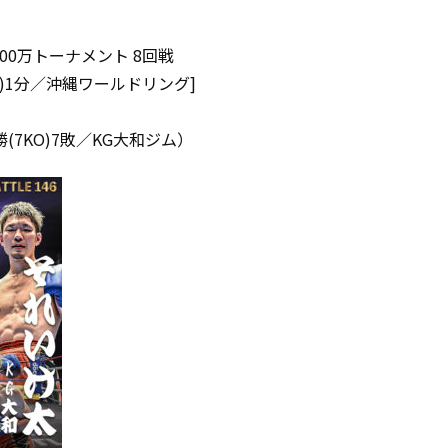
0万トーナメント 8回戦
O)1分／沖縄ワールドリング]
(7KO)7敗／KG大和ジム）