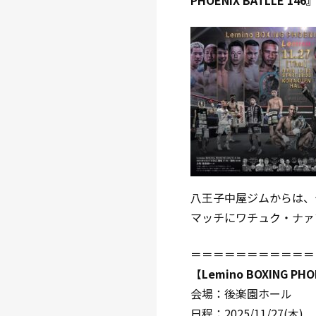
PHOENIX BATLLE 146
八王子中屋ジムからは、
マッチにワチュク・ナァ
＝＝＝＝＝＝＝＝＝＝＝
【
Lemino BOXING PHO
会場：後楽園ホール
日程：2025/11/27(木)