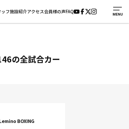
タッフ
施設紹介
アクセス
会員様の声
FAQ
MENU
入会案内
会員様の声
見学・1日体験
よくあるご質問
法人会員について
お知らせ
施設紹介
サポーター募集
LE 146の全試合カー
アクセス
お問い合わせ
個人情報保護方針
Lemino BOXING