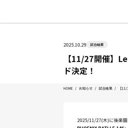
八王子中屋ボクシングジム
〒192-0072 東京都八王子市南町3-8
2025.10.29
試合結果
Tel/Fax：042-622-7222
営業時間：月〜土 14:00〜22:00 / 日・祝
【11/27開催】Lem
ド決定！
HOME
/
お知らせ
/
試合結果
/
【11/
2025/11/27(木