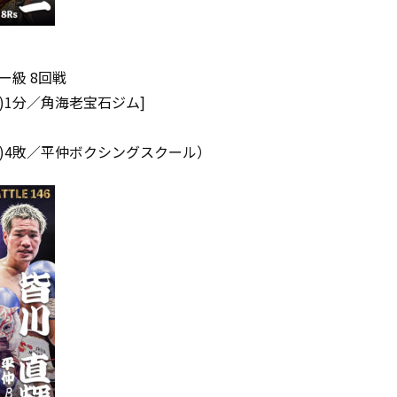
級 8回戦
O)1分／角海老宝石ジム]
KO)4敗／平仲ボクシングスクール）