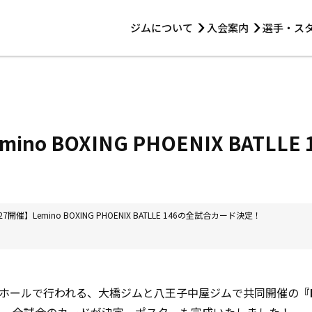
ジムについて
入会案内
選手・ス
HOME
ジムについて
トレーニング
見学・1日体験
 第2原嶋ビル1F
トレーニング
アマ・スパー各大会・キッズ
法人会員について
アマ・スパー各大会・キッズ
 14:00〜19:00
ino BOXING PHOENIX BATL
選手・スタッフ
27開催】Lemino BOXING PHOENIX BATLLE 146の全試合カード決定！
)に後楽園ホールで行われる、大橋ジムと八王子中屋ジムで共同開催の
『