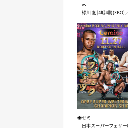
vs
緑川 創[4戦4勝(3KO)／E
◉セミ
日本スーパーフェザー級