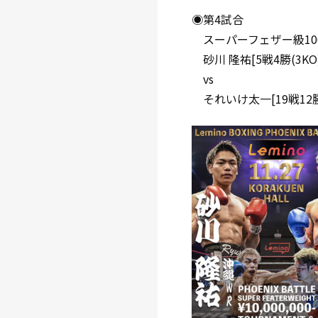
◉第4試合
スーパーフェザー級100
砂川 隆祐[5戦4勝(3K
vs
それいけ太一[19戦12勝