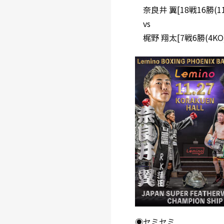
奈良井 翼[18戦16勝(
vs
梶野 翔太[7戦6勝(4K
◉セミセミ