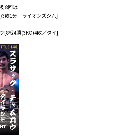
 8回戦
KO)3敗1分／ライオンズジム]
8戦4勝(3KO)4敗／タイ]