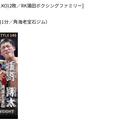
11KO)2敗／RK蒲田ボクシングファミリー]
O)1分／角海老宝石ジム）