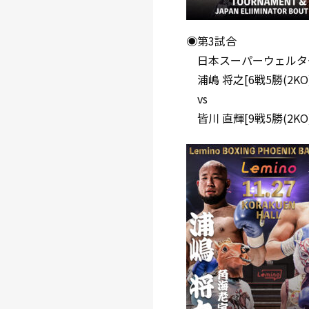
◉第3試合
日本スーパーウェルター
浦嶋 将之[6戦5勝(2K
vs
皆川 直輝[9戦5勝(2