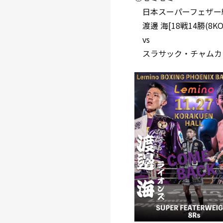
日本スーパーフェザー級
渡邊 海[18戦14勝(8
vs
スラサック・チャムカウ[