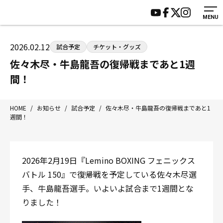
MENU
HOME
施設紹介
ジムについて
アクセス
2026.02.12
試合予定
チケット・グッズ
トレーニング
会員様の声
佐々木尽・牛島龍吾の復帰戦まであと1週
アマ・スパー各大会・キッズ
よくあるご質問
間！
選手・スタッフ
お知らせ
入会案内
サポーター募集
HOME
/
お知らせ
/
試合予定
/
佐々木尽・牛島龍吾の復帰戦まであと1
週間！
見学・1日体験
お問い合わせ
法人会員について
個人情報保護方針
八王子中屋ボクシングジム
2026年2月19日『Lemino BOXING フェニックス
〒192-0072 東京都八王子市南町3-8 第2原嶋ビル1F
バトル 150』で復帰戦を予定している佐々木尽選
Tel/Fax：042-622-7222
手、牛島龍吾選手。いよいよ試合まで1週間とな
営業時間：月〜土 14:00〜22:00 / 日・祝 14:00〜19:00
りました！