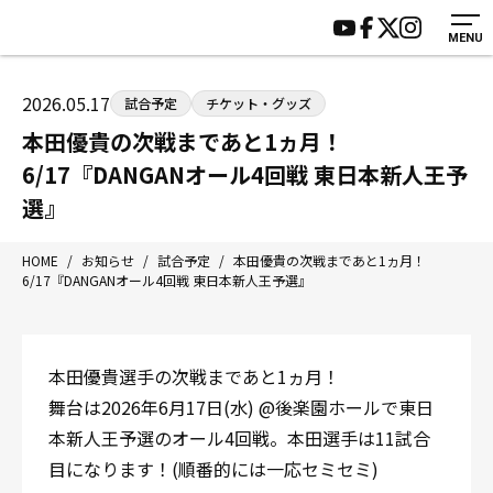
MENU
HOME
施設紹介
ジムについて
アクセス
2026.05.17
試合予定
チケット・グッズ
トレーニング
会員様の声
本田優貴の次戦まであと1ヵ月！
アマ・スパー各大会・キッズ
よくあるご質問
6/17『DANGANオール4回戦 東日本新人王予
選手・スタッフ
お知らせ
選』
入会案内
サポーター募集
HOME
/
お知らせ
/
試合予定
/
本田優貴の次戦まであと1ヵ月！
見学・1日体験
お問い合わせ
6/17『DANGANオール4回戦 東日本新人王予選』
法人会員について
個人情報保護方針
八王子中屋ボクシングジム
本田優貴選手の次戦まであと1ヵ月！
〒192-0072 東京都八王子市南町3-8 第2原嶋ビル1F
舞台は2026年6月17日(水) @後楽園ホールで東日
Tel/Fax：042-622-7222
営業時間：月〜土 14:00〜22:00 / 日・祝 14:00〜19:00
本新人王予選のオール4回戦。本田選手は11試合
目になります！(順番的には一応セミセミ)