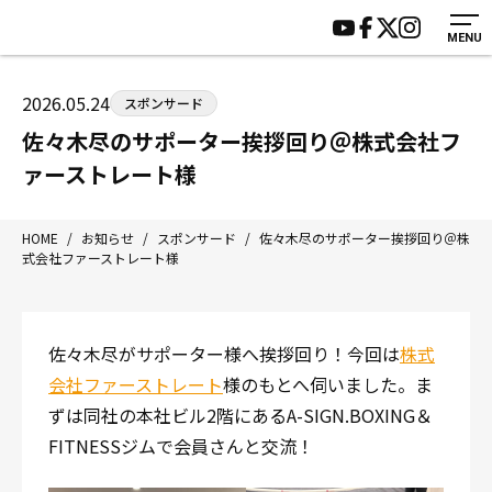
MENU
HOME
施設紹介
ジムについて
アクセス
2026.05.24
スポンサード
トレーニング
会員様の声
佐々木尽のサポーター挨拶回り＠株式会社フ
アマ・スパー各大会・キッズ
よくあるご質問
ァーストレート様
選手・スタッフ
お知らせ
入会案内
サポーター募集
HOME
/
お知らせ
/
スポンサード
/
佐々木尽のサポーター挨拶回り＠株
式会社ファーストレート様
見学・1日体験
お問い合わせ
法人会員について
個人情報保護方針
八王子中屋ボクシングジム
佐々木尽がサポーター様へ挨拶回り！今回は
株式
〒192-0072 東京都八王子市南町3-8 第2原嶋ビル1F
会社ファーストレート
様のもとへ伺いました。ま
Tel/Fax：042-622-7222
ずは同社の本社ビル2階にあるA-SIGN.BOXING＆
営業時間：月〜土 14:00〜22:00 / 日・祝 14:00〜19:00
FITNESSジムで会員さんと交流！