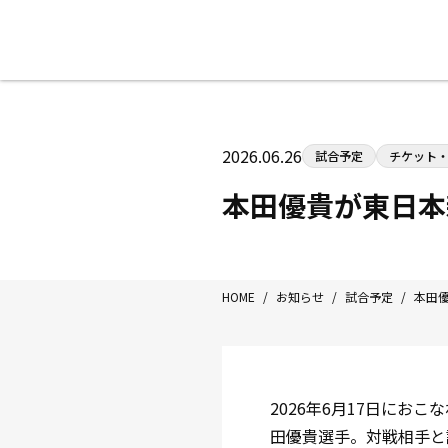
八王子中屋ボクシングジム
〒192-0072 東京都八王子市南町3-8
2026.06.26
試合予定
チケット
Tel/Fax：042-622-7222
営業時間：月〜土 14:00〜22:00 / 日・祝
本田優貴が東日本
HOME
/
お知らせ
/
試合予定
/
本田
2026年6月17日にお
田優貴選手。対戦相手と