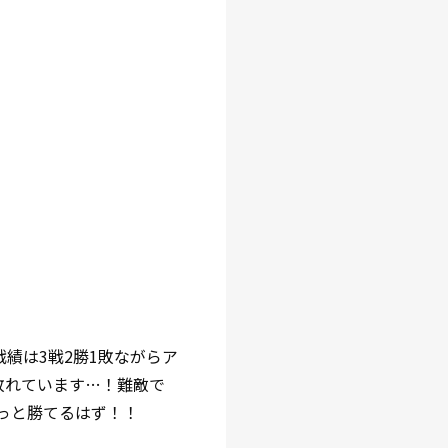
戦績は3戦2勝1敗ながらア
で敗れています…！難敵で
っと勝てるはず！！