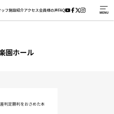
タッフ
施設紹介
アクセス
会員様の声
FAQ
MENU
入会案内
会員様の声
見学・1日体験
よくあるご質問
法人会員について
お知らせ
施設紹介
サポーター募集
楽園ホール
アクセス
お問い合わせ
個人情報保護方針
の大差判定勝利をおさめた本