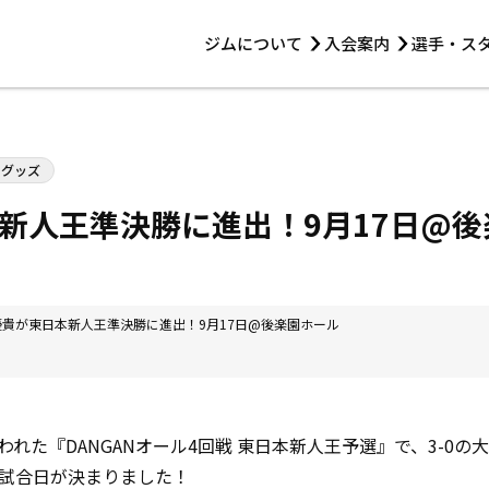
ジムについて
入会案内
選手・ス
HOME
ジムについて
トレーニング
見学・1日体験
 第2原嶋ビル1F
トレーニング
・グッズ
アマ・スパー各大会・キッズ
法人会員について
アマ・スパー各大会・キッズ
 14:00〜19:00
新人王準決勝に進出！9月17日@後
選手・スタッフ
優貴が東日本新人王準決勝に進出！9月17日@後楽園ホール
こなわれた『DANGANオール4回戦 東日本新人王予選』で、3-0
試合日が決まりました！