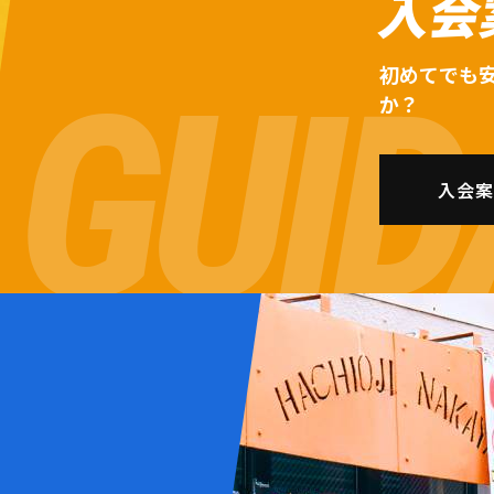
入会
初めてでも
か？
入会案