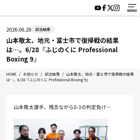
MENU
HOME
施設紹介
ジムについて
アクセス
2026.06.28
試合結果
トレーニング
会員様の声
山本敬太、地元・富士市で復帰戦の結果
アマ・スパー各大会・キッズ
よくあるご質問
は…。6/28『ふじのくに Professional
選手・スタッフ
お知らせ
Boxing 9』
入会案内
サポーター募集
HOME
/
お知らせ
/
試合結果
/
山本敬太、地元・富士市で復帰戦の結果
見学・1日体験
お問い合わせ
は…。6/28『ふじのくに Professional Boxing 9』
法人会員について
個人情報保護方針
八王子中屋ボクシングジム
山本敬太選手、残念ながら0-3の判定負け…
〒192-0072 東京都八王子市南町3-8 第2原嶋ビル1F
Tel/Fax：042-622-7222
営業時間：月〜土 14:00〜22:00 / 日・祝 14:00〜19:00