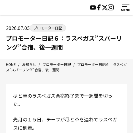
MENU
HOME
施設紹介
ジムについて
アクセス
2026.07.05
プロモーター日記
トレーニング
会員様の声
プロモーター日記６：ラスベガス”スパーリ
アマ・スパー各大会・キッズ
よくあるご質問
ング”合宿、後一週間
選手・スタッフ
お知らせ
入会案内
サポーター募集
HOME
/
お知らせ
/
プロモーター日記
/
プロモーター日記６：ラスベガ
ス”スパーリング”合宿、後一週間
見学・1日体験
お問い合わせ
法人会員について
個人情報保護方針
八王子中屋ボクシングジム
尽と革のラスベガス合宿終了まで一週間を切っ
〒192-0072 東京都八王子市南町3-8 第2原嶋ビル1F
た。
Tel/Fax：042-622-7222
営業時間：月〜土 14:00〜22:00 / 日・祝 14:00〜19:00
先月の１５日、チーフが尽と革を連れてラスベガ
スに到着。