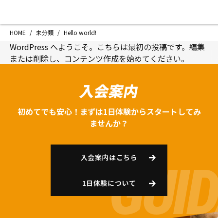
HOME
施設紹介
Hello w
HOME
/
未分類
/
Hello world!
HELLO-
ジムについて
アクセス
WordPress へようこそ。こちらは最初の投稿です。編集
または削除し、コンテンツ作成を始めてください。
トレーニング
会員様の声
アマ・スパー各大会・キッズ
よくあるご質
入会案内
選手・スタッフ
お知らせ
入会案内
サポーター募
初めてでも安心！まずは1日体験からスタートしてみ
見学・1日体験
お問い合わせ
ませんか？
法人会員について
個人情報保護
八王子中屋ボクシングジム
入会案内はこちら
〒192-0072 東京都八王子市南町3-8 第2原嶋
Tel/Fax：042-622-7222
1日体験について
営業時間：月〜土 14:00〜22:00 / 日・祝 14:00〜