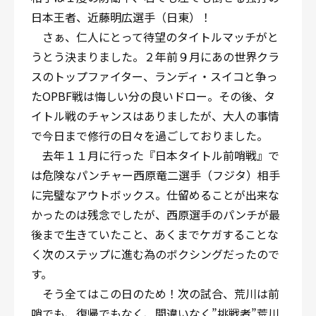
日本王者、近藤明広選手（日東）！
さぁ、仁人にとって待望のタイトルマッチがと
うとう決まりました。２年前９月にあの世界クラ
スのトップファイター、ランディ・スイコと争っ
たOPBF戦は悔しい分の良いドロー。その後、タ
イトル戦のチャンスはありましたが、大人の事情
で今日まで修行の日々を過ごしておりました。
去年１１月に行った『日本タイトル前哨戦』で
は危険なパンチャー西原竜二選手（フジタ）相手
に完璧なアウトボックス。仕留めることが出来な
かったのは残念でしたが、西原選手のパンチが最
後まで生きていたこと、あくまでケガすることな
く次のステップに進む為のボクシングだったので
す。
そう全てはこの日のため！次の試合、荒川は前
哨でも、復帰でもなく、間違いなく”挑戦者”荒川