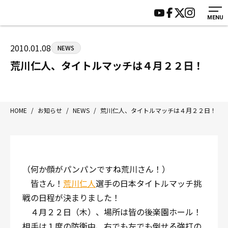
MENU
HOME
施設紹介
ジムについて
アクセス
2010.01.08
NEWS
トレーニング
会員様の声
荒川仁人、タイトルマッチは４月２２日！
アマ・スパー各大会・キッズ
よくあるご質問
選手・スタッフ
お知らせ
入会案内
サポーター募集
HOME
/
お知らせ
/
NEWS
/
荒川仁人、タイトルマッチは４月２２日！
見学・1日体験
お問い合わせ
法人会員について
個人情報保護方針
八王子中屋ボクシングジム
（何か顔がパンパンですね荒川さん！）
〒192-0072 東京都八王子市南町3-8 第2原嶋ビル1F
皆さん！
荒川仁人
選手の日本タイトルマッチ挑
Tel/Fax：042-622-7222
戦の日程が決まりました！
営業時間：月〜土 14:00〜22:00 / 日・祝 14:00〜19:00
４月２２日（木）、場所は皆の後楽園ホール！
相手は１度の防衛中、右でも左でも倒せる強打の