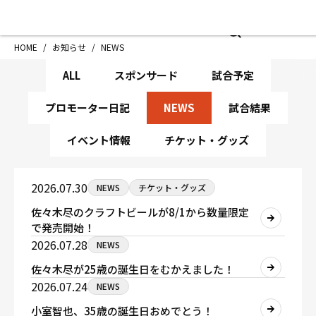
HOME
施設紹介
お知
HOME
/
お知らせ
/
NEWS
NE
ジムについて
アクセス
ALL
スポンサード
試合予定
トレーニング
会員様の声
アマ・スパー各大会・キッズ
よくあるご質
プロモーター日記
NEWS
試合結果
選手・スタッフ
お知らせ
イベント情報
チケット・グッズ
入会案内
サポーター募
見学・1日体験
お問い合わせ
2026.07.30
NEWS
チケット・グッズ
法人会員について
個人情報保護
佐々木尽のクラフトビールが8/1から数量限定
八王子中屋ボクシングジム
で発売開始！
〒192-0072 東京都八王子市南町3-8 第2原嶋
2026.07.28
NEWS
Tel/Fax：042-622-7222
佐々木尽が25歳の誕生日をむかえました！
営業時間：月〜土 14:00〜22:00 / 日・祝 14:00〜
2026.07.24
NEWS
小室智也、35歳の誕生日おめでとう！