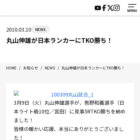
MENU
HOME
施設紹介
ジムについて
アクセス
2010.03.10
NEWS
トレーニング
会員様の声
丸山伸雄が日本ランカーにTKO勝ち！
アマ・スパー各大会・キッズ
よくあるご質問
選手・スタッフ
お知らせ
入会案内
サポーター募集
HOME
/
お知らせ
/
NEWS
/
丸山伸雄が日本ランカーにTKO勝ち！
見学・1日体験
お問い合わせ
法人会員について
個人情報保護方針
八王子中屋ボクシングジム
3月9日（火）丸山伸雄選手が、熊野和義選手（日
〒192-0072 東京都八王子市南町3-8 第2原嶋ビル1F
本ライト級10位／宮田）に見事5RTKO勝ちを納め
Tel/Fax：042-622-7222
ました！
営業時間：月〜土 14:00〜22:00 / 日・祝 14:00〜19:00
皆様の暖かい応援、本当にありがとうございまし
た！