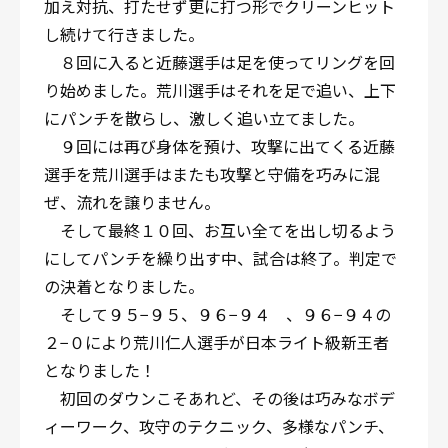
加え対抗、打たせず更に打つ形でクリーンヒット
し続けて行きました。
８回に入ると近藤選手は足を使ってリングを回
り始めました。荒川選手はそれを足で追い、上下
にパンチを散らし、激しく追い立てました。
９回には再び身体を預け、攻撃に出てくる近藤
選手を荒川選手はまたも攻撃と守備を巧みに混
ぜ、流れを譲りません。
そして最終１０回、お互い全てを出し切るよう
にしてパンチを繰り出す中、試合は終了。判定で
の決着となりました。
そして９５−９５、９６−９４ 、９６−９４の
２−０により荒川仁人選手が日本ライト級新王者
となりました！
初回のダウンこそあれど、その後は巧みなボデ
ィーワーク、攻守のテクニック、多様なパンチ、