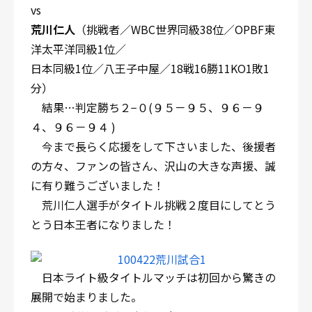
vs
荒川仁人
（挑戦者／WBC世界同級38位／OPBF東
洋太平洋同級1位／
日本同級1位／八王子中屋／18戦16勝11KO1敗1
分）
結果…判定勝ち２−０(９５－９５、９６－９
４、９６－９４ )
今まで長らく応援をして下さいました、後援者
の方々、ファンの皆さん、沢山の大きな声援、誠
に有り難うございました！
荒川仁人選手がタイトル挑戦２度目にしてとう
とう日本王者になりました！
日本ライト級タイトルマッチは初回から驚きの
展開で始まりました。