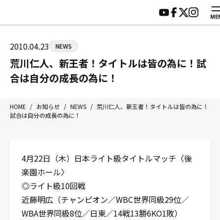
ME
HOME
施設紹介
ジムについて
アクセス
2010.04.23
NEWS
トレーニング
会員様の声
荒川仁人、新王者！タイトルは皆の為に！試
アマ・スパー各大会・キッズ
よくあるご質問
合は自分の成長の為に！
選手・スタッフ
お知らせ
入会案内
サポーター募集
HOME
/
お知らせ
/
NEWS
/
荒川仁人、新王者！タイトルは皆の為に！
試合は自分の成長の為に！
見学・1日体験
お問い合わせ
法人会員について
個人情報保護方針
八王子中屋ボクシングジム
4月22日（木）日本ライト級タイトルマッチ〈後
〒192-0072 東京都八王子市南町3-8 第2原嶋ビル1F
楽園ホール〉
Tel/Fax：042-622-7222
◎ライト級10回戦
営業時間：月〜土 14:00〜22:00 / 日・祝 14:00〜19:00
近藤明広（チャンピオン／WBC世界同級29位／
WBA世界同級8位／日東／14戦13勝6KO1敗）