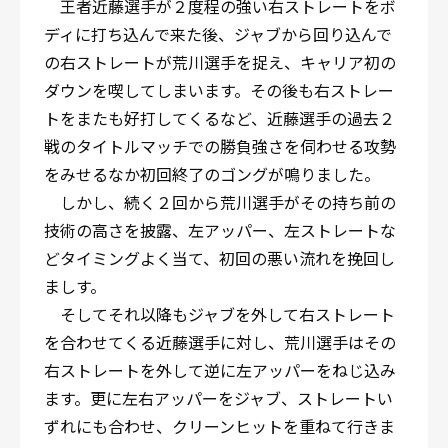
王者近藤選手が２度程の強い右ストレートをボ
ディに打ち込んで来た後、ジャブから回り込んで
の右ストレートが荒川選手を捉え、キャリア初の
ダウンを喫してしまいます。その後も右ストレー
トをまたも好打してくるなど、近藤選手の過去２
戦のタイトルマッチでの勝負強さを伺わせる攻勢
をみせるなか初回終了のゴングが鳴りました。
しかし、続く２回から荒川選手がその持ち前の
技術の高さを披露、左アッパー、左ストレートな
どタイミングよく当て、初回の悪い流れを挽回し
ましす。
そしてそれ以降もジャブを外して右ストレート
を合わせてくる近藤選手に対し、荒川選手はその
右ストレートを外して逆に左アッパーをねじ込み
ます。更に左右アッパーをジャブ、ストレートい
ずれにも合わせ、クリーンヒットを重ねて行きま