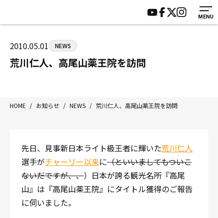
MENU
HOME
施設紹介
ジムについて
アクセス
2010.05.01
NEWS
トレーニング
会員様の声
荒川仁人、高尾山薬王院を訪問
アマ・スパー各大会・キッズ
よくあるご質問
選手・スタッフ
お知らせ
入会案内
サポーター募集
HOME
/
お知らせ
/
NEWS
/
荒川仁人、高尾山薬王院を訪問
見学・1日体験
お問い合わせ
法人会員について
個人情報保護方針
先日、見事新日本ライト級王者に輝いた
荒川仁人
八王子中屋ボクシングジム
選手が
チャーリー以来
に
（といいましてもついこ
〒192-0072 東京都八王子市南町3-8 第2原嶋ビル1F
ないだですが、、
）日本が誇る観光名所『高尾
Tel/Fax：042-622-7222
山』は『高尾山薬王院』にタイトル獲得のご報告
営業時間：月〜土 14:00〜22:00 / 日・祝 14:00〜19:00
に伺いました。