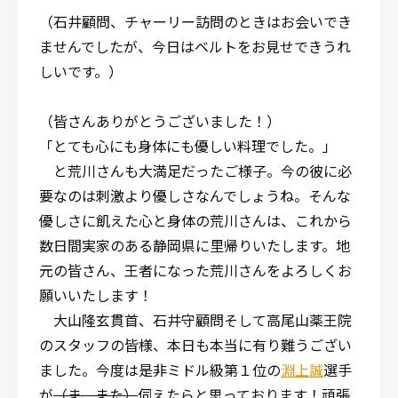
（石井顧問、チャーリー訪問のときはお会いでき
ませんでしたが、今日はベルトをお見せできうれ
しいです。）
（皆さんありがとうございました！）
「とても心にも身体にも優しい料理でした。」
と荒川さんも大満足だったご様子。今の彼に必
要なのは刺激より優しさなんでしょうね。そんな
優しさに飢えた心と身体の荒川さんは、これから
数日間実家のある静岡県に里帰りいたします。地
元の皆さん、王者になった荒川さんをよろしくお
願いいたします！
大山隆玄貫首、石井守顧問そして高尾山薬王院
のスタッフの皆様、本日も本当に有り難うござい
ました。今度は是非ミドル級第１位の
淵上誠
選手
が
（ま、また）
伺えたらと思っております！頑張