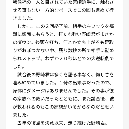
勝候補の一人と目されていた宮崎選手に、触れさ
せる事もない一方的なペースでこの回も進めて行
きました。
しかし、この２回終了前、相手の左フックを痛
烈に顔面にもらうと、打たれ強い野崎君がまさか
のダウン。後頭を打ち、何とか立ち上がるも足取
りがおぼつかない中、残り数秒の所で相手に詰め
られストップ。わずか２０秒ほどでの大逆転劇で
した。
試合後の野崎君は多くを語る事なく、悔しさを
噛み締めていました。１発の出来事だったので、
身体にダメージはありませんでした。その事が彼
の家族への救いだったとともに、また試合後、彼
が救われるのもこの家族がいるからなのだと思い
ました。
去年の復帰を決意以来、走り続けた野崎君。