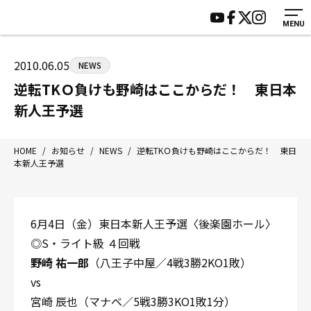
MENU
HOME
施設紹介
ジムについて
アクセス
2010.06.05
NEWS
トレーニング
会員様の声
逆転TKＯ負けも野崎はここからだ！ 東日本
アマ・スパー各大会・キッズ
よくあるご質問
新人王予選
選手・スタッフ
お知らせ
入会案内
サポーター募集
HOME
/
お知らせ
/
NEWS
/
逆転TKＯ負けも野崎はここからだ！ 東日
本新人王予選
見学・1日体験
お問い合わせ
法人会員について
個人情報保護方針
八王子中屋ボクシングジム
6月4日（金）東日本新人王予選〈後楽園ホール〉
〒192-0072 東京都八王子市南町3-8 第2原嶋ビル1F
◎S・ライト級 ４回戦
Tel/Fax：042-622-7222
野崎 祐一郎
（八王子中屋／4戦3勝2KO1敗）
営業時間：月〜土 14:00〜22:00 / 日・祝 14:00〜19:00
vs
宮崎 辰也（マナベ／5戦3勝3KO1敗1分）