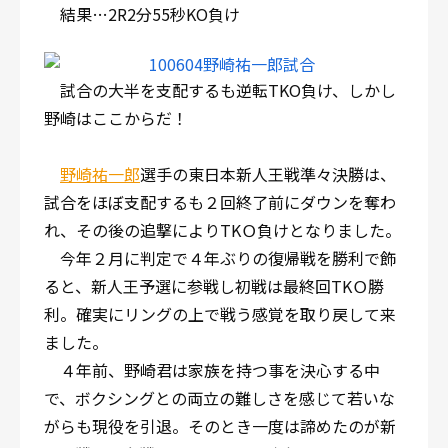
結果…2R2分55秒KO負け
試合の大半を支配するも逆転TKO負け、しかし
野崎はここからだ！
野崎祐一郎
選手の東日本新人王戦準々決勝は、
試合をほぼ支配するも２回終了前にダウンを奪わ
れ、その後の追撃によりTKＯ負けとなりました。
今年２月に判定で４年ぶりの復帰戦を勝利で飾
ると、新人王予選に参戦し初戦は最終回TKＯ勝
利。確実にリングの上で戦う感覚を取り戻して来
ました。
４年前、野崎君は家族を持つ事を決心する中
で、ボクシングとの両立の難しさを感じて若いな
がらも現役を引退。そのとき一度は諦めたのが新