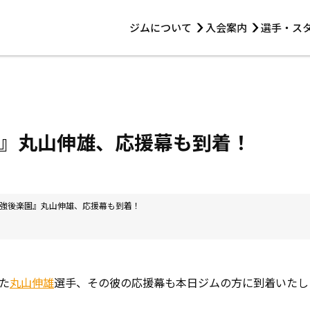
ジムについて
入会案内
選手・ス
HOME
ジムについて
トレーニング
見学・1日体験
 第2原嶋ビル1F
トレーニング
アマ・スパー各大会・キッズ
法人会員について
アマ・スパー各大会・キッズ
 14:00〜19:00
』丸山伸雄、応援幕も到着！
選手・スタッフ
強後楽園』丸山伸雄、応援幕も到着！
た
丸山伸雄
選手、その彼の応援幕も本日ジムの方に到着いたし