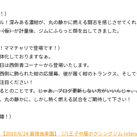
！）
ル！深みある濃紺が、丸の静かに燃える闘志を感じさせてくれ
（仮）
が計量後、ジムにふらっと顔を出してきました。
！ママチャリで登場です！）
体化しておりますなぁ。
日は西側青コーナーから登場いたします。
西側に飾られた紺の応援幕、彼が履く紺のトランクス、そして
注目ください！
るとのことです。
じゃあ、ブログ更新しない方がいいんじゃ、
、丸の静かに、しかし熱く燃える試合をご期待して下さい！
雄！）
010/6/24 最強後楽園】（八王子中屋ボクシングジム intervi