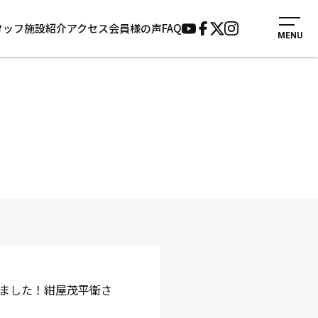
タッフ
施設紹介
アクセス
会員様の声
FAQ
MENU
入会案内
会員様の声
見学・1日体験
よくあるご質問
法人会員について
お知らせ
施設紹介
サポーター募集
アクセス
お問い合わせ
個人情報保護方針
ました！紺屋茂平衛さ