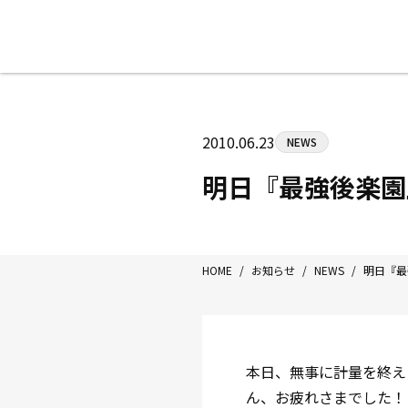
八王子中屋ボクシングジム
〒192-0072 東京都八王子市南町3-8
2010.06.23
NEWS
Tel/Fax：042-622-7222
営業時間：月〜土 14:00〜22:00 / 日・祝
明日『最強後楽園
HOME
/
お知らせ
/
NEWS
/
明日『最
本日、無事に計量を終え
ん、お疲れさまでした！