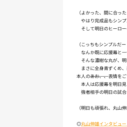
（よかった、間に合った
やはり完成品もシンプ
そして明日のヒーロー
（こっちもシンプルだー
なんか既に応援幕と一
そんな濃紺な丸が、明
まさに全身青ずくめ、
本人の
あお、、
表情をご
本人は応援幕を明日見
強者相手の明日の試合
（明日も頑張れ、丸山伸
◎
丸山伸雄インタビュー 【2