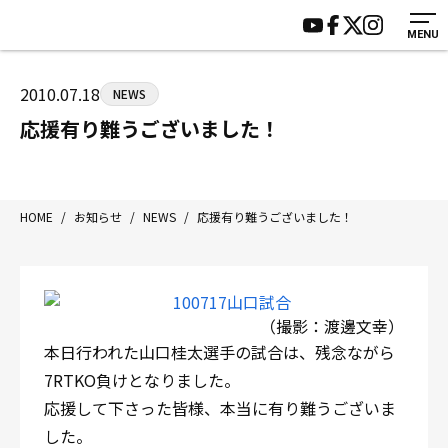
MENU
HOME
施設紹介
ジムについて
アクセス
2010.07.18
NEWS
トレーニング
会員様の声
応援有り難うございました！
アマ・スパー各大会・キッズ
よくあるご質問
選手・スタッフ
お知らせ
入会案内
サポーター募集
HOME
/
お知らせ
/
NEWS
/
応援有り難うございました！
見学・1日体験
お問い合わせ
法人会員について
個人情報保護方針
八王子中屋ボクシングジム
（撮影：渡邊文幸）
〒192-0072 東京都八王子市南町3-8 第2原嶋ビル1F
本日行われた山口桂太選手の試合は、残念ながら
Tel/Fax：042-622-7222
7RTKO負けとなりました。
営業時間：月〜土 14:00〜22:00 / 日・祝 14:00〜19:00
応援して下さった皆様、本当に有り難うございま
した。