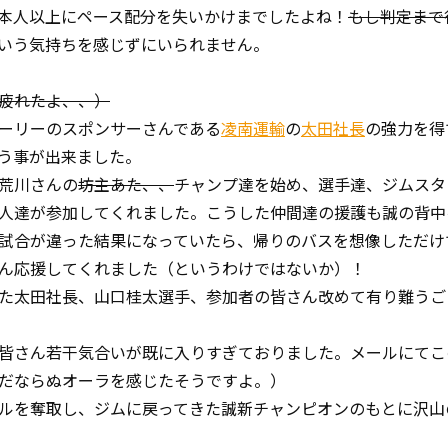
本人以上にペース配分を失いかけまでしたよね！
もし判定まで
いう気持ちを感じずにいられません。
疲れたよ、、）
ーリーのスポンサーさんである
凌南運輸
の
太田社長
の強力を得
う事が出来ました。
荒川さんの
坊主あた、、
チャンプ達を始め、選手達、ジムスタ
人達が参加してくれました。こうした仲間達の援護も誠の背中
試合が違った結果になっていたら、帰りのバスを想像しただけ
ん応援してくれました（というわけではないか）！
た太田社長、山口桂太選手、参加者の皆さん改めて有り難うご
皆さん若干気合いが既に入りすぎておりました。メールにてこ
だならぬオーラを感じたそうですよ。）
ルを奪取し、ジムに戻ってきた誠新チャンピオンのもとに沢山