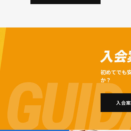
入会
初めてでも
か？
入会案