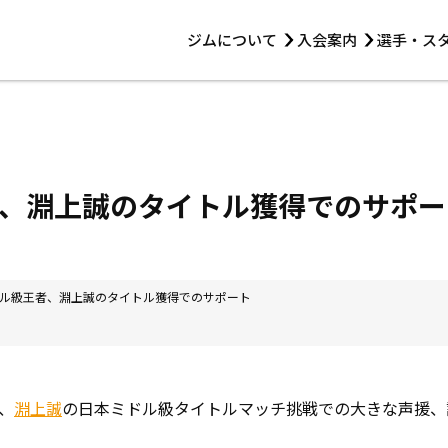
ジムについて
入会案内
選手・ス
HOME
ジムについて
トレーニング
見学・1日体験
 第2原嶋ビル1F
トレーニング
アマ・スパー各大会・キッズ
法人会員について
アマ・スパー各大会・キッズ
 14:00〜19:00
、淵上誠のタイトル獲得でのサポー
選手・スタッフ
ル級王者、淵上誠のタイトル獲得でのサポート
、
淵上誠
の日本ミドル級タイトルマッチ挑戦での大きな声援、