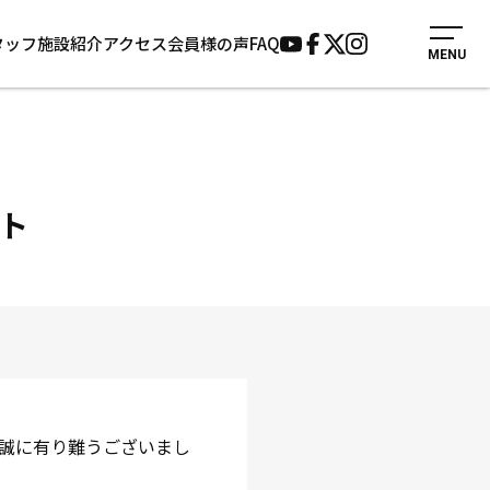
タッフ
施設紹介
アクセス
会員様の声
FAQ
MENU
入会案内
会員様の声
見学・1日体験
よくあるご質問
法人会員について
お知らせ
施設紹介
サポーター募集
ト
アクセス
お問い合わせ
個人情報保護方針
誠に有り難うございまし