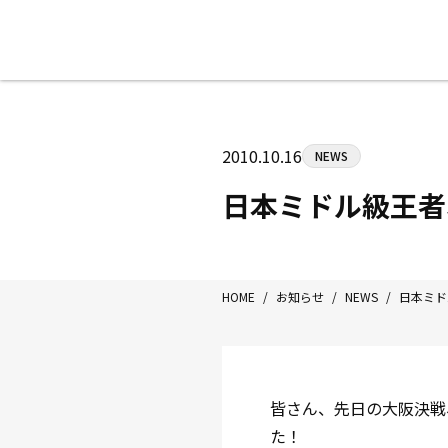
八王子中屋ボクシングジム
〒192-0072 東京都八王子市南町3-8
2010.10.16
NEWS
Tel/Fax：042-622-7222
営業時間：月〜土 14:00〜22:00 / 日・祝
日本ミドル級王者
HOME
/
お知らせ
/
NEWS
/
日本ミド
皆さん、先日の大阪決戦
た！