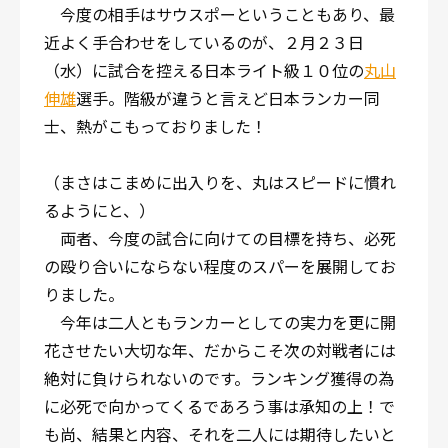
今度の相手はサウスポーということもあり、最
近よく手合わせをしているのが、２月２３日
（水）に試合を控える日本ライト級１０位の
丸山
伸雄
選手。階級が違うと言えど日本ランカー同
士、熱がこもっておりました！
（まさはこまめに出入りを、丸はスピードに慣れ
るようにと、）
両者、今度の試合に向けての目標を持ち、必死
の殴り合いにならない程度のスパーを展開してお
りました。
今年は二人ともランカーとしての実力を更に開
花させたい大切な年、だからこそ次の対戦者には
絶対に負けられないのです。ランキング獲得の為
に必死で向かってくるであろう事は承知の上！で
も尚、結果と内容、それを二人には期待したいと