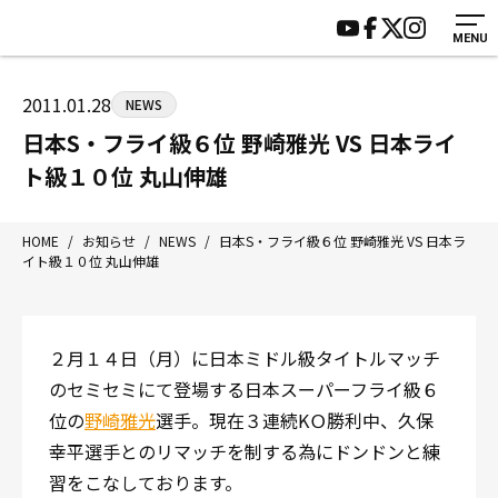
MENU
HOME
施設紹介
ジムについて
アクセス
2011.01.28
NEWS
トレーニング
会員様の声
日本S・フライ級６位 野崎雅光 VS 日本ライ
アマ・スパー各大会・キッズ
よくあるご質問
ト級１０位 丸山伸雄
選手・スタッフ
お知らせ
入会案内
サポーター募集
HOME
/
お知らせ
/
NEWS
/
日本S・フライ級６位 野崎雅光 VS 日本ラ
イト級１０位 丸山伸雄
見学・1日体験
お問い合わせ
法人会員について
個人情報保護方針
八王子中屋ボクシングジム
２月１４日（月）に日本ミドル級タイトルマッチ
〒192-0072 東京都八王子市南町3-8 第2原嶋ビル1F
のセミセミにて登場する日本スーパーフライ級６
Tel/Fax：042-622-7222
位の
野崎雅光
選手。現在３連続KＯ勝利中、久保
営業時間：月〜土 14:00〜22:00 / 日・祝 14:00〜19:00
幸平選手とのリマッチを制する為にドンドンと練
習をこなしております。