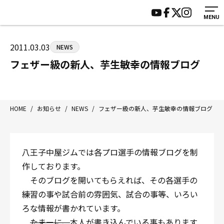
MENU
HOME
施設紹介
ジムについて
アクセス
2011.03.03
NEWS
トレーニング
会員様の声
フェザー級の新人、芋生敏幸の情報ブログ
アマ・スパー各大会・キッズ
よくあるご質問
選手・スタッフ
お知らせ
入会案内
サポーター募集
HOME
/
お知らせ
/
NEWS
/
フェザー級の新人、芋生敏幸の情報ブログ
見学・1日体験
お問い合わせ
法人会員について
個人情報保護方針
八王子中屋ジムでは各プロ選手の情報ブログを制
八王子中屋ボクシングジム
作しております。
〒192-0072 東京都八王子市南町3-8 第2原嶋ビル1F
そのブログを開いてもらえれば、その各選手の
Tel/Fax：042-622-7222
練習の事や試合前の雰囲気、試合の事等、いろい
営業時間：月〜土 14:00〜22:00 / 日・祝 14:00〜19:00
ろな情報が書かれています。
たまーに、
本人が書き込んでいる事もあります