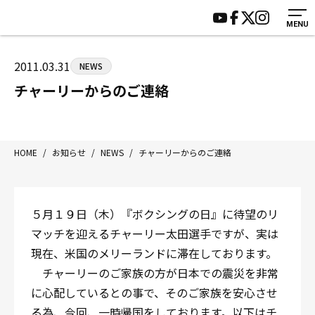
MENU
HOME
施設紹介
ジムについて
アクセス
2011.03.31
NEWS
トレーニング
会員様の声
チャーリーからのご連絡
アマ・スパー各大会・キッズ
よくあるご質問
選手・スタッフ
お知らせ
入会案内
サポーター募集
HOME
/
お知らせ
/
NEWS
/
チャーリーからのご連絡
見学・1日体験
お問い合わせ
法人会員について
個人情報保護方針
５月１９日（木）『ボクシングの日』に待望のリ
八王子中屋ボクシングジム
マッチを迎えるチャーリー太田選手ですが、実は
〒192-0072 東京都八王子市南町3-8 第2原嶋ビル1F
現在、米国のメリーランドに滞在しております。
Tel/Fax：042-622-7222
チャーリーのご家族の方が日本での震災を非常
営業時間：月〜土 14:00〜22:00 / 日・祝 14:00〜19:00
に心配しているとの事で、そのご家族を安心させ
る為、今回、一時帰国をしております。以下はチ