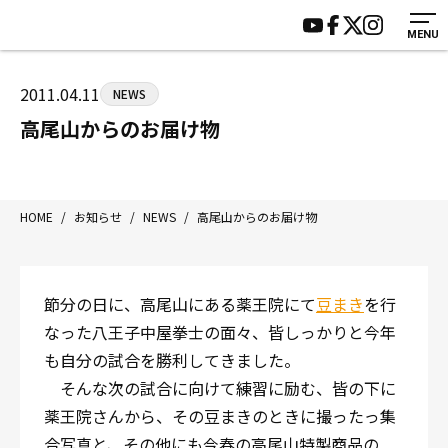
MENU
HOME
施設紹介
ジムについて
アクセス
2011.04.11
NEWS
トレーニング
会員様の声
高尾山からのお届け物
アマ・スパー各大会・キッズ
よくあるご質問
選手・スタッフ
お知らせ
入会案内
サポーター募集
HOME
/
お知らせ
/
NEWS
/
高尾山からのお届け物
見学・1日体験
お問い合わせ
法人会員について
個人情報保護方針
節分の日に、高尾山にある薬王院にて
豆まき
を行
八王子中屋ボクシングジム
なった八王子中屋拳士の面々、皆しっかりと今年
〒192-0072 東京都八王子市南町3-8 第2原嶋ビル1F
も自分の試合を勝利してきました。
Tel/Fax：042-622-7222
そんな次の試合に向けて練習に励む、皆の下に
営業時間：月〜土 14:00〜22:00 / 日・祝 14:00〜19:00
薬王院さんから、その豆まきのときに撮ったっ集
合写真と、その他にも今春の高尾山特製商品の