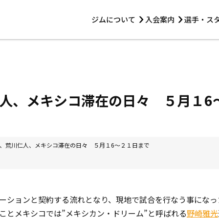
ジムについて
入会案内
選手・ス
HOME
ジムについて
トレーニング
見学・1日体験
 第2原嶋ビル1F
トレーニング
アマ・スパー各大会・キッズ
法人会員について
アマ・スパー各大会・キッズ
 14:00〜19:00
仁人、メキシコ滞在の日々 ５月１
選手・スタッフ
、荒川仁人、メキシコ滞在の日々 ５月１6〜２１日まで
ーションと契約する流れとなり、現地で試合を行なう事になっ
”ことメキシコでは”メキシカン・ドリーム”と呼ばれる
野崎雅光