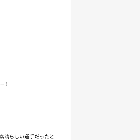
）
！
素晴らしい選手だったと