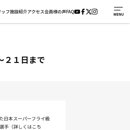
タッフ
施設紹介
アクセス
会員様の声
FAQ
MENU
入会案内
会員様の声
見学・1日体験
よくあるご質問
法人会員について
お知らせ
施設紹介
サポーター募集
6〜２１日まで
アクセス
お問い合わせ
個人情報保護方針
た日本スーパーフライ級
選手（詳しくはこち