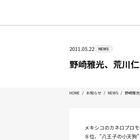
八王子中屋ボクシングジム
〒192-0072 東京都八王子市南町3-8
2011.05.22
NEWS
Tel/Fax：042-622-7222
営業時間：月〜土 14:00〜22:00 / 日・祝
野崎雅光、荒川
HOME
/
お知らせ
/
NEWS
/
野崎雅光
メキシコのカネロプロモ
８位、”八王子の小天狗