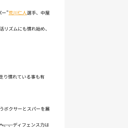
ー”
荒川仁人
選手、中屋
活リズムにも慣れ始め、
走り慣れている事も有
うボクサーとスパーを展
へ、、
ディフェンス力は