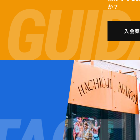
か？
入会案