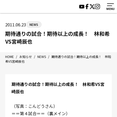
MENU
HOME
施設紹介
ジムについて
アクセス
2011.06.23
NEWS
トレーニング
会員様の声
期待通りの試合！期待以上の成長！ 林和希
アマ・スパー各大会・キッズ
よくあるご質問
VS宮崎辰也
選手・スタッフ
お知らせ
入会案内
サポーター募集
HOME
/
お知らせ
/
NEWS
/
期待通りの試合！期待以上の成長！ 林和
希VS宮崎辰也
見学・1日体験
お問い合わせ
法人会員について
個人情報保護方針
八王子中屋ボクシングジム
期待通りの試合！期待以上の成長！ 林和希VS宮
〒192-0072 東京都八王子市南町3-8 第2原嶋ビル1F
崎辰也
Tel/Fax：042-622-7222
営業時間：月〜土 14:00〜22:00 / 日・祝 14:00〜19:00
（写真：こんどうさん）
＝＝第４試合＝＝（裏メイン）