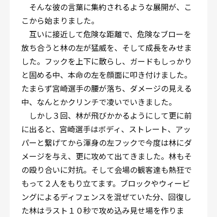
そんな彼の言葉に集約されるような展開が、こ
こから始まりました。
互いに接近して危険な距離で、危険なブローを
放ち合うと林の左が猛威を、そして成長をみせま
した。フックを上下に散らし、ガードもしっかり
と固める中、本命の左を顔面に叩き付けました。
たまらず宮崎選手の腰が落ち、ダメージの見える
中、なんとかクリンチで凌いでいきました。
しかし３回、林が飛びかかるようにして更に前
に出ると、宮崎選手はボディ、ストレート、アッ
パーと繋げてから渾身の左フックで今度は林にダ
メージを与え、更に攻めて出てきました。林もそ
の殴り合いに対抗。そして会場の観客達も熱狂で
もって２人をもり立てます。ブロックやウィービ
ングによるディフェンスを混ぜていた分、回復し
た林はラスト１０秒で攻め込み見せ場を作りま