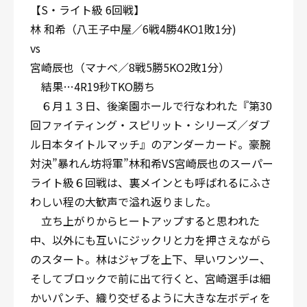
【S・ライト級 6回戦】
林 和希（八王子中屋／6戦4勝4KO1敗1分)
vs
宮崎辰也（マナベ／8戦5勝5KO2敗1分）
結果…4R19秒TKO勝ち
６月１３日、後楽園ホールで行なわれた『第30
回ファイティング・スピリット・シリーズ／ダブ
ル日本タイトルマッチ』のアンダーカード。豪腕
対決”暴れん坊将軍”林和希VS宮崎辰也のスーパー
ライト級６回戦は、裏メインとも呼ばれるにふさ
わしい程の大歓声で溢れ返りました。
立ち上がりからヒートアップすると思われた
中、以外にも互いにジックリと力を押さえながら
のスタート。林はジャブを上下、早いワンツー、
そしてブロックで前に出て行くと、宮崎選手は細
かいパンチ、織り交ぜるように大きな左ボディを