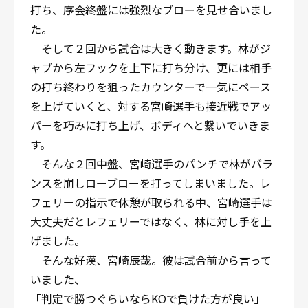
打ち、序会終盤には強烈なブローを見せ合いまし
た。
そして２回から試合は大きく動きます。林がジ
ャブから左フックを上下に打ち分け、更には相手
の打ち終わりを狙ったカウンターで一気にペース
を上げていくと、対する宮崎選手も接近戦でアッ
パーを巧みに打ち上げ、ボディへと繋いでいきま
す。
そんな２回中盤、宮崎選手のパンチで林がバラ
ンスを崩しローブローを打ってしまいました。レ
フェリーの指示で休憩が取られる中、宮崎選手は
大丈夫だとレフェリーではなく、林に対し手を上
げました。
そんな好漢、宮崎辰哉。彼は試合前から言って
いました、
「判定で勝つぐらいならKOで負けた方が良い」