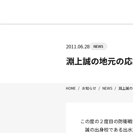
八王子中屋ボクシングジム
〒192-0072 東京都八王子市南町3-8
2011.06.28
NEWS
Tel/Fax：042-622-7222
営業時間：月〜土 14:00〜22:00 / 日・祝
淵上誠の地元の応
HOME
/
お知らせ
/
NEWS
/
淵上誠の
この度の２度目の防衛戦
誠の出身校である出水