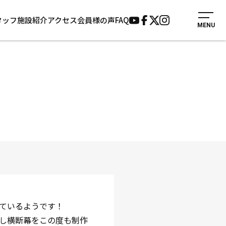
タッフ
施設紹介
アクセス
会員様の声
FAQ
MENU
入会案内
会員様の声
見学・1日体験
よくあるご質問
法人会員について
お知らせ
施設紹介
サポーター募集
アクセス
お問い合わせ
個人情報保護方針
ているようです！
し横断幕をこの度も制作