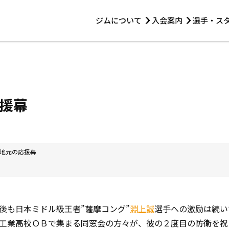
ジムについて
入会案内
選手・ス
HOME
ジムについて
トレーニング
見学・1日体験
 第2原嶋ビル1F
トレーニング
アマ・スパー各大会・キッズ
法人会員について
アマ・スパー各大会・キッズ
 14:00〜19:00
援幕
選手・スタッフ
地元の応援幕
後も日本ミドル級王者”薩摩コング”
淵上誠
選手への激励は続い
工業高校ＯＢで集まる同窓会の方々が、彼の２度目の防衛を祝