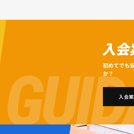
入会
初めてでも
か？
入会案