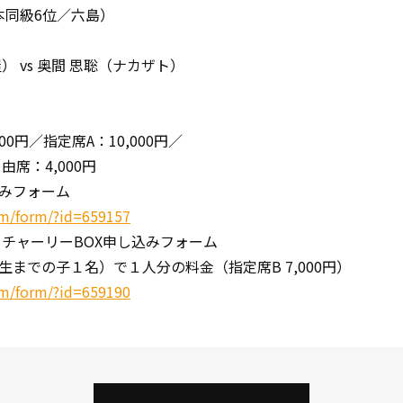
本同級6位／六島）
 vs 奥間 思聡（ナカザト）
0円／指定席A：10,000円／
由席：4,000円
みフォーム
om/form/?id=659157
チャーリーBOX申し込みフォーム
での子１名）で１人分の料金（指定席B 7,000円）
om/form/?id=659190