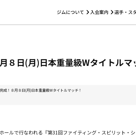
ジムについて
入会案内
選手・ス
HOME
ジムについて
トレーニング
見学・1日体験
 第2原嶋ビル1F
トレーニング
アマ・スパー各大会・キッズ
法人会員について
アマ・スパー各大会・キッズ
 14:00〜19:00
月８日(月)日本重量級Wタイトルマ
選手・スタッフ
完成！８月８日(月)日本重量級Wタイトルマッチ！
ールで行なわれる『第31回ファイティング・スピリット・シ