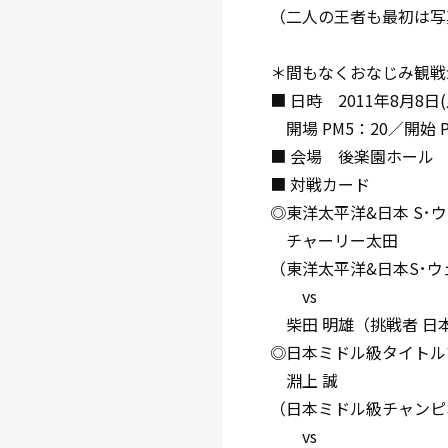
（二人の王者も最初は写
＊間もなくおなじみ観戦
■ 日時 2011年8月8日(
開場 PM5：20／開始 P
■ 会場 後楽園ホール
■ 対戦カード
◎東洋太平洋&日本 S･
チャーリー太田
（東洋太平洋&日本S･
vs
柴田 明雄（挑戦者 日
◎日本ミドル級タイトルマ
淵上 誠
（日本ミドル級チャンピ
vs