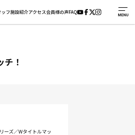
タッフ
施設紹介
アクセス
会員様の声
FAQ
MENU
入会案内
会員様の声
見学・1日体験
よくあるご質問
法人会員について
お知らせ
施設紹介
サポーター募集
ッチ！
アクセス
お問い合わせ
個人情報保護方針
リーズ／Wタイトルマッ