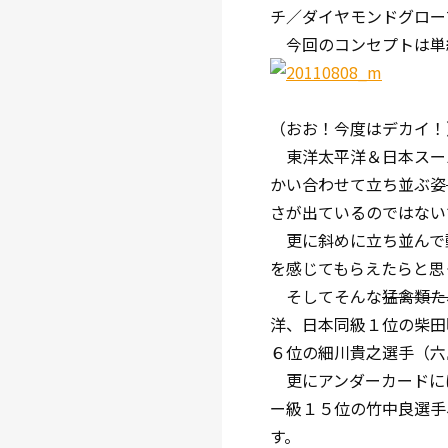
チ／ダイヤモンドグロー
今回のコンセプトは単
（おお！今度はデカイ！
東洋太平洋＆日本スー
かい合わせて立ち並ぶ姿
さが出ているのではない
更に斜めに立ち並んで
を感じてもらえたらと思
そしてそんな
猛禽類た
洋、日本同級１位の柴田
６位の細川貴之選手（六
更にアンダーカードに
ー級１５位の竹中良選手
す。