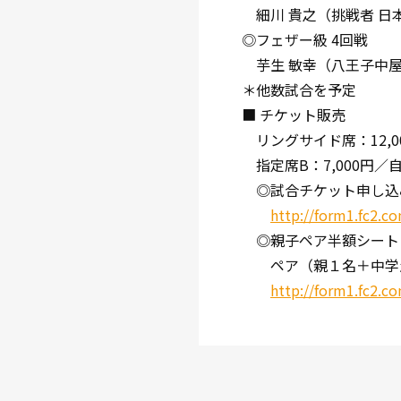
細川 貴之（挑戦者 日
◎フェザー級 4回戦
芋生 敏幸（八王子中屋）
＊他数試合を予定
■ チケット販売
リングサイド席：12,00
指定席B：7,000円／自
◎試合チケット申し込
http://form1.fc2.c
◎親子ペア半額シート 
ペア（親１名＋中学生ま
http://form1.fc2.c