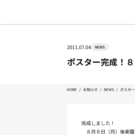
八王子中屋ボクシングジム
〒192-0072 東京都八王子市南町3-8
2011.07.04
NEWS
Tel/Fax：042-622-7222
営業時間：月〜土 14:00〜22:00 / 日・祝
ポスター完成！８
HOME
/
お知らせ
/
NEWS
/
ポスター
完成しました！
８月８日（月）後楽園ホ