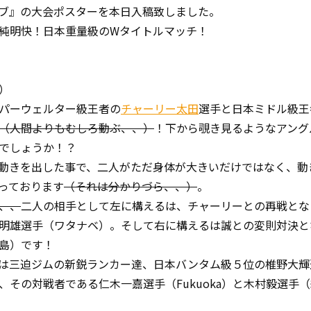
ブ』の大会ポスターを本日入稿致しました。
純明快！日本重量級のWタイトルマッチ！
）
パーウェルター級王者の
チャーリー太田
選手と日本ミドル級王
（人間よりもむしろ動ぶ、、）
！下から覗き見るようなアング
でしょうか！？
動きを出した事で、二人がただ身体が大きいだけではなく、動
っております
（それは分かりづら、、）
。
、、
二人の相手として左に構えるは、チャーリーとの再戦とな
明雄選手（ワタナベ）。そして右に構えるは誠との変則対決と
島）です！
は三迫ジムの新鋭ランカー達、日本バンタム級５位の椎野大輝
、その対戦者である仁木一嘉選手（Fukuoka）と木村毅選手