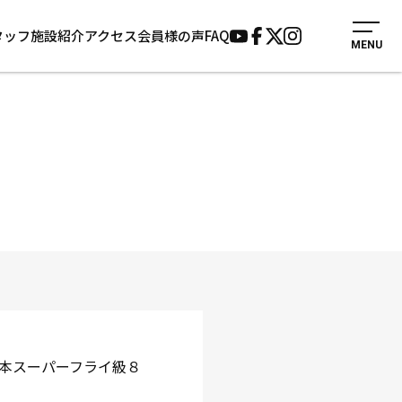
タッフ
施設紹介
アクセス
会員様の声
FAQ
MENU
入会案内
会員様の声
見学・1日体験
よくあるご質問
法人会員について
お知らせ
施設紹介
サポーター募集
アクセス
お問い合わせ
個人情報保護方針
日本スーパーフライ級８