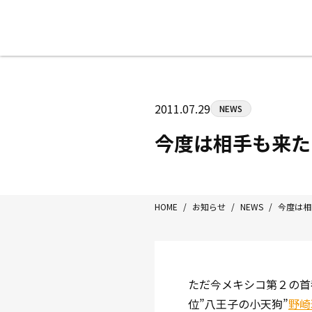
八王子中屋ボクシングジム
〒192-0072 東京都八王子市南町3-8
2011.07.29
NEWS
Tel/Fax：042-622-7222
営業時間：月〜土 14:00〜22:00 / 日・祝
今度は相手も来た
HOME
/
お知らせ
/
NEWS
/
今度は相
ただ今メキシコ第２の首
位”八王子の小天狗”
野崎