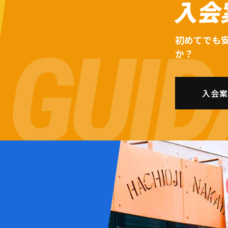
入会
初めてでも
か？
入会案