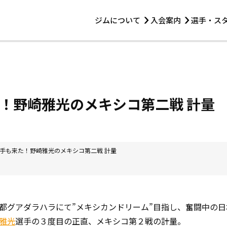
ジムについて
入会案内
選手・ス
HOME
ジムについて
トレーニング
見学・1日体験
 第2原嶋ビル1F
トレーニング
アマ・スパー各大会・キッズ
法人会員について
アマ・スパー各大会・キッズ
 14:00〜19:00
！野崎雅光のメキシコ第二戦 計量
選手・スタッフ
手も来た！野崎雅光のメキシコ第二戦 計量
都グアダラハラにて”メキシカンドリーム”目指し、奮闘中の
雅光
選手の３度目の正直、メキシコ第２戦の計量。