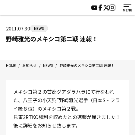
MENU
HOME
施設紹介
ジムについて
アクセス
2011.07.30
NEWS
トレーニング
会員様の声
野崎雅光のメキシコ第二戦 速報！
アマ・スパー各大会・キッズ
よくあるご質問
選手・スタッフ
お知らせ
入会案内
サポーター募集
HOME
/
お知らせ
/
NEWS
/
野崎雅光のメキシコ第二戦 速報！
見学・1日体験
お問い合わせ
法人会員について
個人情報保護方針
メキシコ第２の首都グアダラハラにて行なわれ
八王子中屋ボクシングジム
た、八王子の小天狗”野崎雅光選手（日本S・フラ
〒192-0072 東京都八王子市南町3-8 第2原嶋ビル1F
イ級８位）のメキシコ第２戦。
Tel/Fax：042-622-7222
見事2RTKO勝利を収めたとの速報が届きました！
営業時間：月〜土 14:00〜22:00 / 日・祝 14:00〜19:00
後に詳細をお知らせ致します。