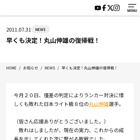
MENU
HOME
施設紹介
ジムについて
アクセス
2011.07.31
NEWS
トレーニング
会員様の声
早くも決定！丸山伸雄の復帰戦！
アマ・スパー各大会・キッズ
よくあるご質問
選手・スタッフ
お知らせ
入会案内
サポーター募集
HOME
/
お知らせ
/
NEWS
/
早くも決定！丸山伸雄の復帰戦！
見学・1日体験
お問い合わせ
法人会員について
個人情報保護方針
今月２０日、僅差の判定によりランカー対決に惜
八王子中屋ボクシングジム
しくも敗れた日本ライト級８位の
丸山伸雄
選手。
〒192-0072 東京都八王子市南町3-8 第2原嶋ビル1F
Tel/Fax：042-622-7222
（皆さん応援ありがとうございました。）
営業時間：月〜土 14:00〜22:00 / 日・祝 14:00〜19:00
敗れはしましたが、現在の実力、これからの成
長を示してくれた次に繋がる敗戦でした。