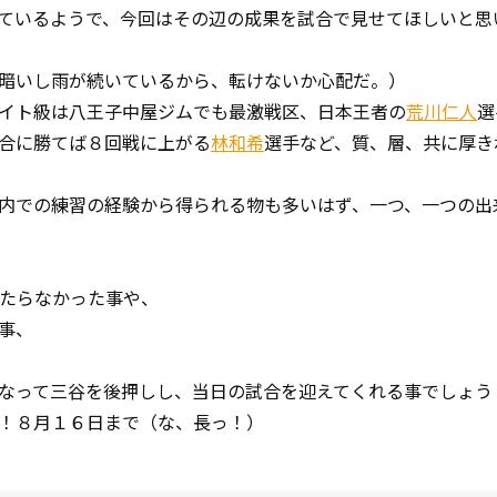
ているようで、今回はその辺の成果を試合で見せてほしいと思
暗いし雨が続いているから、転けないか心配だ。）
イト級は八王子中屋ジムでも最激戦区、日本王者の
荒川仁人
選
合に勝てば８回戦に上がる
林和希
選手など、質、層、共に厚き
内での練習の経験から得られる物も多いはず、一つ、一つの出
たらなかった事や、
事、
なって三谷を後押しし、当日の試合を迎えてくれる事でしょう
！８月１６日まで（な、長っ！）