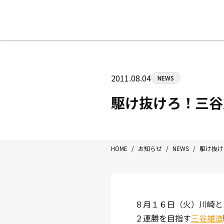
八王子中屋ボクシングジム
〒192-0072 東京都八王子市南町3-8
2011.08.04
NEWS
Tel/Fax：042-622-7222
営業時間：月〜土 14:00〜22:00 / 日・祝
駆け抜けろ！三谷
HOME
/
お知らせ
/
NEWS
/
駆け抜け
８月１６日（火）川崎と
２連勝を目指す
三谷雄造