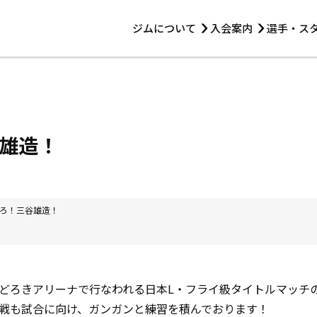
ジムについて
入会案内
選手・ス
HOME
ジムについて
トレーニング
見学・1日体験
 第2原嶋ビル1F
トレーニング
アマ・スパー各大会・キッズ
法人会員について
アマ・スパー各大会・キッズ
 14:00〜19:00
雄造！
選手・スタッフ
ろ！三谷雄造！
どろきアリーナで行なわれる日本L・フライ級タイトルマッチ
戦も試合に向け、ガンガンと練習を積んでおります！