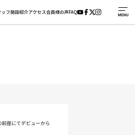
タッフ
施設紹介
アクセス
会員様の声
FAQ
MENU
入会案内
会員様の声
見学・1日体験
よくあるご質問
法人会員について
お知らせ
施設紹介
サポーター募集
アクセス
お問い合わせ
個人情報保護方針
の前座にてデビューから