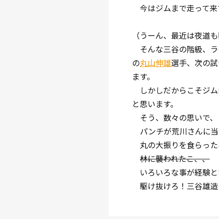
今はジムまで走って来
（うーん、最近は夜道も
そんな三谷の階級、ラ
の
丸山伸雄
選手、次の試
ます。
しかしだからこそジム
と思います。
そう、数々の思いで、
パンチが荒川さんに当
丸の大振りを食らった
林に襲われたこ、、
いろいろな事が経験と
駆け抜けろ！三谷雄造