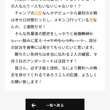
の人なんて一人もいないじゃないか！？
チャンプの
旦那
なんかデビューから最初の６戦
はオセロ状態だったし、メキシコ行っている
男
な
んか、２連敗だぜ！
そんな先輩達の歴史をしっかりと
反面教師と
し、、
励みに変え
（ってのもしつれ、、）
、自分
の試合を彼等には見せてもらいたいと思います。
勝ちたい気持ちは本当に伝わる２人の練習、９
月３日のアンダーカードは注目です！
皆さん、必ず才能と技術、なにより勝利への執
念を見せてくれるであろう２人の応援、よろしく
お願い致します！
一覧へ戻る