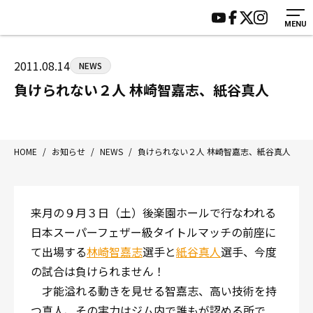
MENU
HOME
施設紹介
ジムについて
アクセス
2011.08.14
NEWS
トレーニング
会員様の声
負けられない２人 林崎智嘉志、紙谷真人
アマ・スパー各大会・キッズ
よくあるご質問
選手・スタッフ
お知らせ
入会案内
サポーター募集
HOME
/
お知らせ
/
NEWS
/
負けられない２人 林崎智嘉志、紙谷真人
見学・1日体験
お問い合わせ
法人会員について
個人情報保護方針
来月の９月３日（土）後楽園ホールで行なわれる
八王子中屋ボクシングジム
日本スーパーフェザー級タイトルマッチの前座に
〒192-0072 東京都八王子市南町3-8 第2原嶋ビル1F
て出場する
林崎智嘉志
選手と
紙谷真人
選手、今度
Tel/Fax：042-622-7222
の試合は負けられません！
営業時間：月〜土 14:00〜22:00 / 日・祝 14:00〜19:00
才能溢れる動きを見せる智嘉志、高い技術を持
つ真人、その実力はジム内で誰もが認める所で