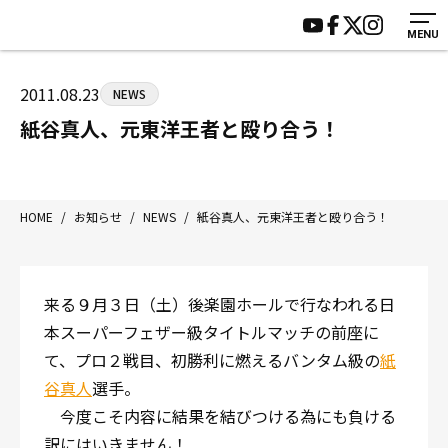
MENU
HOME
施設紹介
ジムについて
アクセス
2011.08.23
NEWS
トレーニング
会員様の声
紙谷真人、元東洋王者と殴り合う！
アマ・スパー各大会・キッズ
よくあるご質問
選手・スタッフ
お知らせ
入会案内
サポーター募集
HOME
/
お知らせ
/
NEWS
/
紙谷真人、元東洋王者と殴り合う！
見学・1日体験
お問い合わせ
法人会員について
個人情報保護方針
来る９月３日（土）後楽園ホールで行なわれる日
八王子中屋ボクシングジム
本スーパーフェザー級タイトルマッチの前座に
〒192-0072 東京都八王子市南町3-8 第2原嶋ビル1F
て、プロ２戦目、初勝利に燃えるバンタム級の
紙
Tel/Fax：042-622-7222
谷真人
選手。
営業時間：月〜土 14:00〜22:00 / 日・祝 14:00〜19:00
今度こそ内容に結果を結びつける為にも負ける
訳にはいきません！