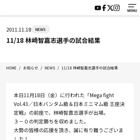
MENU
HOME
施設紹介
ジムについて
アクセス
2011.11.18
NEWS
トレーニング
会員様の声
11/18 林崎智嘉志選手の試合結果
アマ・スパー各大会・キッズ
よくあるご質問
選手・スタッフ
お知らせ
入会案内
サポーター募集
HOME
/
お知らせ
/
NEWS
/
11/18 林崎智嘉志選手の試合結果
見学・1日体験
お問い合わせ
法人会員について
個人情報保護方針
本日11月18日（金）に行われた「Mega fight
八王子中屋ボクシングジム
Vol.43／日本バンタム級＆日本ミニマム級 王座決
〒192-0072 東京都八王子市南町3-8 第2原嶋ビル1F
定戦」の前座で、林崎智嘉志選手が出場。
Tel/Fax：042-622-7222
３－０の判定勝ちを収めました。
営業時間：月〜土 14:00〜22:00 / 日・祝 14:00〜19:00
大勢の皆様の応援を頂き、誠に有り難うございま
した！