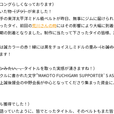
コングらしくなっております）
いた物
（ブツ）
が来ました！
手の東洋太平洋ミドル級ベルトが昨日、無事にジムに届けられ
ったタイ、前回の
荒川さんの時
にはその影響により大幅に到着
期の到着となりました。制作に当たって下さったタイの皆様、
は誠カラーの赤！縁には黒をチョイスしミドルの重み
（と誠の
ます！
ンみたい、、
タイトルを取った実感が湧きますね！）
れた文字”MAKOTO FUCHIGAMI SUPPORTER`S ASS
上誠後援会の中野会長が中心となってくださり集まった資金に
ル獲得でした！）
語っていたように、皆でとったタイトル、そのベルトもまた皆