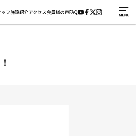
タッフ
施設紹介
アクセス
会員様の声
FAQ
MENU
入会案内
会員様の声
見学・1日体験
よくあるご質問
法人会員について
お知らせ
施設紹介
サポーター募集
た！
アクセス
お問い合わせ
個人情報保護方針