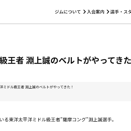
ジムについて
入会案内
選手・ス
HOME
ジムについて
トレーニング
見学・1日体験
 第2原嶋ビル1F
トレーニング
アマ・スパー各大会・キッズ
法人会員について
アマ・スパー各大会・キッズ
 14:00〜19:00
級王者 淵上誠のベルトがやってき
選手・スタッフ
洋ミドル級王者 淵上誠のベルトがやってきた！
いる東洋太平洋ミドル級王者”薩摩コング”淵上誠選手。