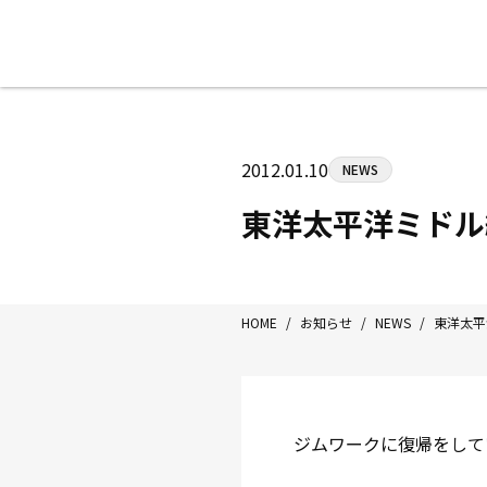
八王子中屋ボクシングジム
〒192-0072 東京都八王子市南町3-8
2012.01.10
NEWS
Tel/Fax：042-622-7222
営業時間：月〜土 14:00〜22:00 / 日・祝
東洋太平洋ミドル
HOME
/
お知らせ
/
NEWS
/
東洋太平
ジムワークに復帰をして