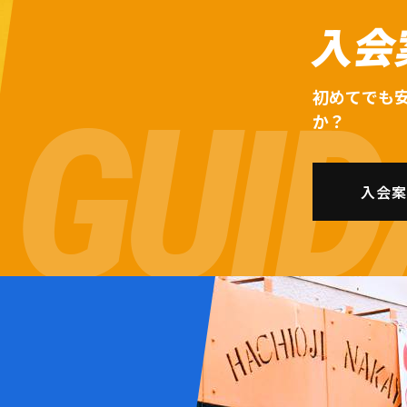
入会
初めてでも
か？
入会案