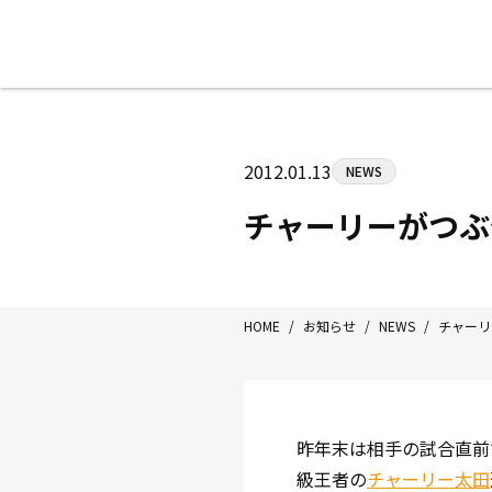
八王子中屋ボクシングジム
〒192-0072 東京都八王子市南町3-8
2012.01.13
NEWS
Tel/Fax：042-622-7222
営業時間：月〜土 14:00〜22:00 / 日・祝
チャーリーがつぶ
HOME
/
お知らせ
/
NEWS
/
チャーリ
昨年末は相手の試合直前
級王者の
チャーリー太田