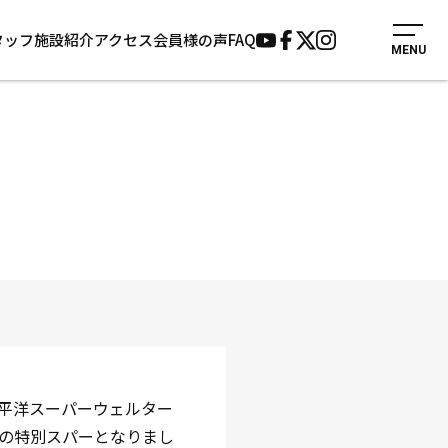
タッフ
施設紹介
アクセス
会員様の声
FAQ
MENU
入会案内
会員様の声
見学・1日体験
よくあるご質問
法人会員について
お知らせ
施設紹介
サポーター募集
アクセス
お問い合わせ
個人情報保護方針
平洋スーパーウェルター
の特別スパーとなりまし