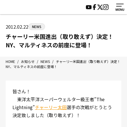
MENU
HOME
施設紹介
ジムについて
アクセス
2012.02.22
NEWS
トレーニング
会員様の声
チャーリー米国進出（取り敢えず）決定！
アマ・スパー各大会・キッズ
よくあるご質問
NY、マルティネスの前座に登場！
選手・スタッフ
お知らせ
入会案内
サポーター募集
HOME
/
お知らせ
/
NEWS
/
チャーリー米国進出（取り敢えず）決定！
NY、マルティネスの前座に登場！
見学・1日体験
お問い合わせ
法人会員について
個人情報保護方針
八王子中屋ボクシングジム
皆さん！
〒192-0072 東京都八王子市南町3-8 第2原嶋ビル1F
東洋太平洋スーパーウェルター級王者”The
Tel/Fax：042-622-7222
Lightning”
チャーリー太田
選手の次戦がとうとう
営業時間：月〜土 14:00〜22:00 / 日・祝 14:00〜19:00
決定致しました（取り敢えず）！